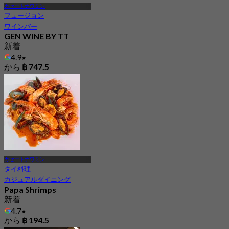
カセートナワミン
フュージョン
ワインバー
GEN WINE BY TT
新着
4.9
から
฿ 747.5
カセートナワミン
タイ料理
カジュアルダイニング
Papa Shrimps
新着
4.7
から
฿ 194.5