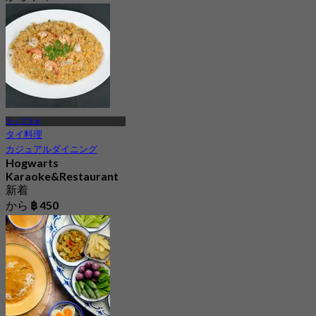
ラップラオ
タイ料理
カジュアルダイニング
Hogwarts
Karaoke&Restaurant
新着
から
฿ 450