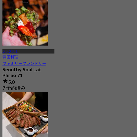
ラップラオ
韓国料理
ファミリーフレンドリー
Seoul by Soul Lat
Phrao 71
5.0
7 予約済み
から
฿ 350