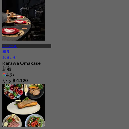
ラップラオ
和食
おまかせ
Karawa Omakase
新着
4.9
から
฿ 4,120