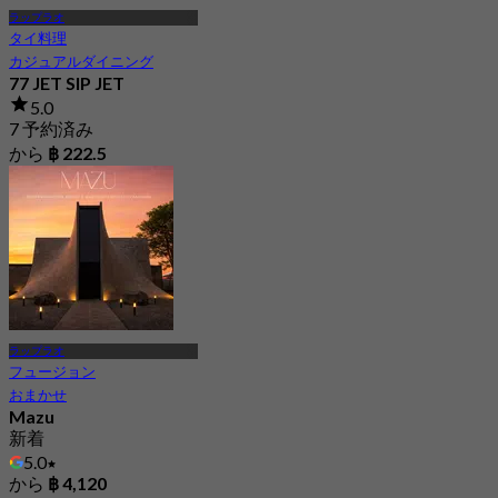
ラップラオ
タイ料理
カジュアルダイニング
77 JET SIP JET
5.0
7 予約済み
から
฿ 222.5
ラップラオ
フュージョン
おまかせ
Mazu
新着
5.0
から
฿ 4,120