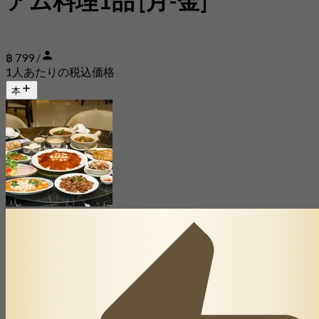
アム料理1品 [月-金]
฿ 799 /
1人あたりの税込価格
本