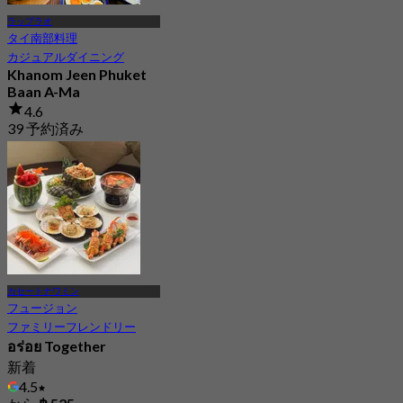
ラップラオ
タイ南部料理
カジュアルダイニング
Khanom Jeen Phuket
Baan A-Ma
4.6
39 予約済み
から
฿ 212.5
カセートナワミン
フュージョン
ファミリーフレンドリー
อร่อย Together
新着
4.5