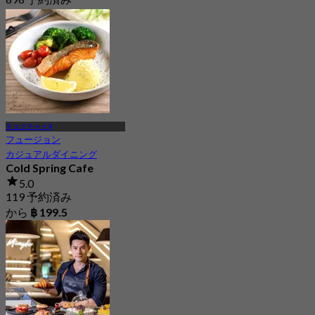
から
฿ 425
チョクチャイ4
フュージョン
カジュアルダイニング
Cold Spring Cafe
5.0
119 予約済み
から
฿ 199.5