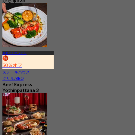
から
฿ 525
カセートナワミン
50％オフ
ステーキハウス
グリル/BBQ
Beef Express
Yothinpattana 3
4.7
5.7K 予約済み
から
฿ 299