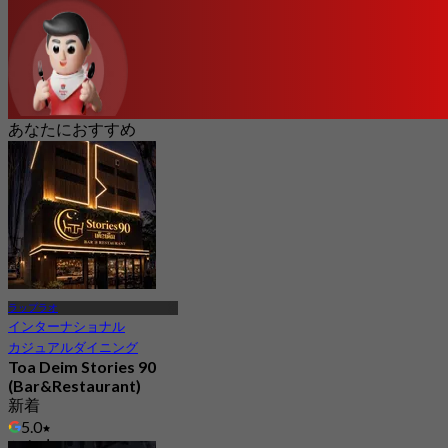
あなたにおすすめ
ラップラオ
インターナショナル
カジュアルダイニング
Toa Deim Stories 90
(Bar&Restaurant)
新着
5.0
から
฿ 322.5