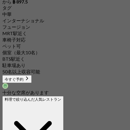
から
฿ 897.5
タグ
中華
インターナショナル
フュージョン
MRT駅近く
車椅子対応
ペット可
個室（最大10名）
BTS駅近く
駐車場あり
50名以上収容可能
今すぐ予約
十分な空席があります
料理で絞り込んだ人気レストラン