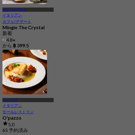
カセートナワミン
イタリアン
カフェ/デザート
Mingle The Crystal
新着
4.8
から
฿ 399.5
ラップラオ
イタリアン
モールレストラン
O'pazzo
5.0
65 予約済み