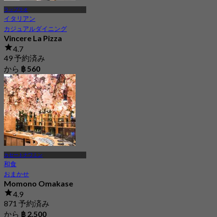
ラップラオ
イタリアン
カジュアルダイニング
Vincere La Pizza
4.7
49 予約済み
から
฿ 560
カセートナワミン
和食
おまかせ
Momono Omakase
4.9
871 予約済み
から
฿ 2,500