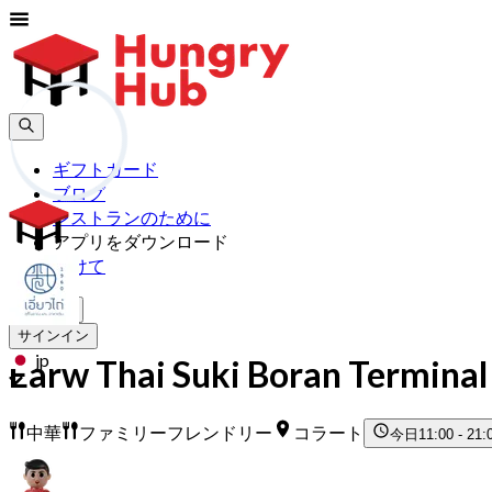
ギフトカード
ブログ
レストランのために
アプリをダウンロード
助けて
新規登録
サインイン
jp
Earw Thai Suki Boran Termina
中華
ファミリーフレンドリー
コラート
今日
11:00 - 21: