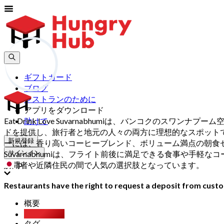
ギフトカード
ブログ
レストランのために
アプリをダウンロード
Eat Drink Love Suvarnabhumiは、バンコ
助けて
ドを提供し、旅行者と地元の人々の両方に理想的なスポット
新規登録
ーには、香り高いコーヒーブレンド、ボリューム満点の朝食セット
Suvarnabhumiは、フライト前後に満足できる食事や
サインイン
jp
訪問者や近隣住民の間で人気の選択肢となっています。
Restaurants have the right to request a deposit from custom
概要
Party Pack
タグ