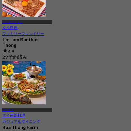
バンタットトン
タイ料理
ファミリーフレンドリー
Jim Jum Banthat
Thong
4.9
29 予約済み
から
฿ 186.33
バンヤイ
タイ南部料理
カジュアルダイニング
Bua Thong Farm