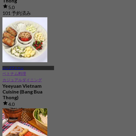
Thong
5.0
101 予約済み
から
฿ 275
バンブアトーン
ベトナム料理
カジュアルダイニング
Yeeyuan Vietnam
Cuisine (Bang Bua
Thong)
4.0
13 予約済み
から
฿ 212.5