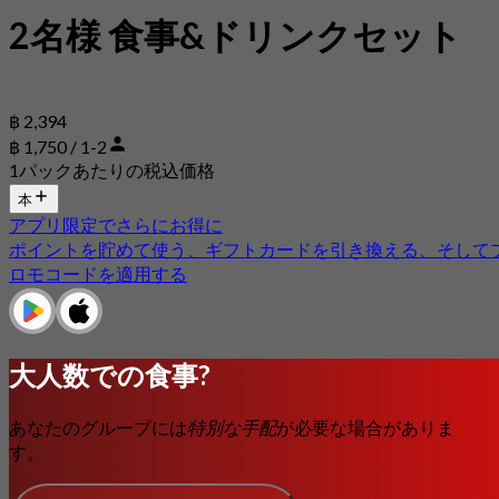
2名様 食事&ドリンクセット
฿ 2,394
฿ 1,750 / 1-2
1パックあたりの税込価格
本
アプリ限定でさらにお得に
ポイントを貯めて使う、ギフトカードを引き換える、そして
ロモコードを適用する
大人数での食事?
あなたのグループには
特別な手配
が必要な場合がありま
す。