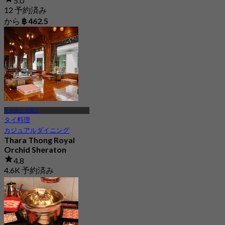
5.0
12 予約済み
から
฿ 462.5
チャルンクルン
タイ料理
カジュアルダイニング
Thara Thong Royal
Orchid Sheraton
4.8
4.6K 予約済み
から
฿ 495