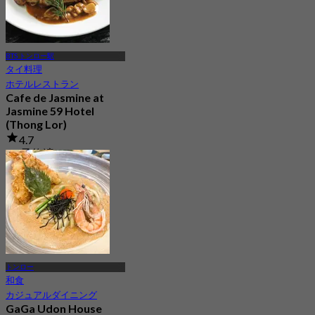
BTS トンロー駅
タイ料理
ホテルレストラン
Cafe de Jasmine at
Jasmine 59 Hotel
(Thong Lor)
4.7
21 予約済み
から
฿ 453
トンロー
和食
カジュアルダイニング
GaGa Udon House