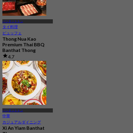
バンタットトン
タイ料理
ビュッフェ
Thong Nua Kao
Premium Thai BBQ
Banthat Thong
4.7
659 予約済み
から
฿ 529
バンタットトン
中華
カジュアルダイニング
Xi An Yiam Banthat