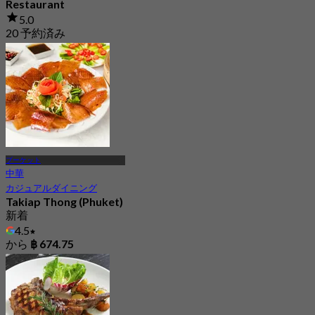
Restaurant
5.0
20 予約済み
から
฿ 445
プーケット
中華
カジュアルダイニング
Takiap Thong (Phuket)
新着
4.5
から
฿ 674.75