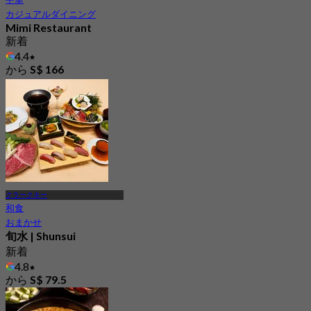
カジュアルダイニング
Mimi Restaurant
新着
4.4
から
S$ 166
クラークキー
和食
おまかせ
旬水 | Shunsui
新着
4.8
から
S$ 79.5