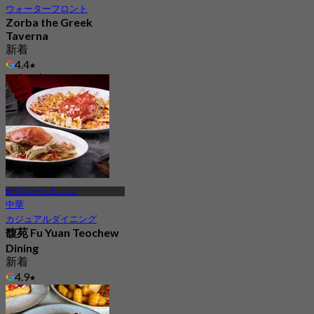
ウォーターフロント
Zorba the Greek
Taverna
新着
4.4
から
S$ 36
MRTフォートカニング
中華
カジュアルダイニング
馥苑 Fu Yuan Teochew
Dining
新着
4.9
から
S$ 62.5