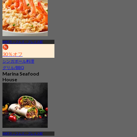
MRTラッフルズ・プレイス駅
30％オフ
シンガポール料理
グリル/BBQ
Marina Seafood
House
新着
4.8
から
S$ 34.5
MRTラッフルズ・プレイス駅