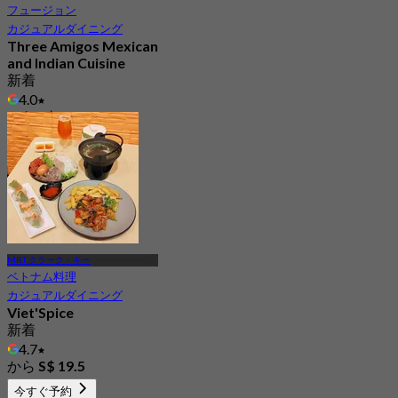
フュージョン
カジュアルダイニング
Three Amigos Mexican
and Indian Cuisine
新着
4.0
から
S$ 27.5
MRT クラーク・キー
ベトナム料理
カジュアルダイニング
Viet'Spice
新着
4.7
から
S$ 19.5
今すぐ予約