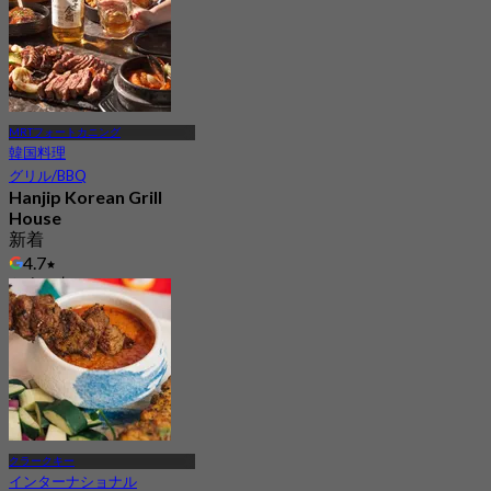
MRTフォートカニング
韓国料理
グリル/BBQ
Hanjip Korean Grill
House
新着
4.7
から
S$ 64
クラークキー
インターナショナル