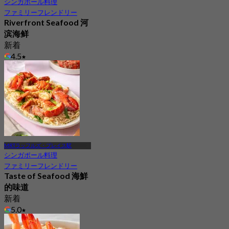
シンガポール料理
ファミリーフレンドリー
Riverfront Seafood 河
滨海鲜
新着
4.5
から
S$ 27.5
MRTラッフルズ・プレイス駅
シンガポール料理
ファミリーフレンドリー
Taste of Seafood 海鮮
的味道
新着
5.0
から
S$ 29.5