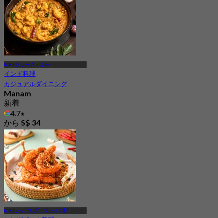
MRT クラーク・キー
インド料理
カジュアルダイニング
Manam
新着
4.7
から
S$ 34
MRTラッフルズ・プレイス駅