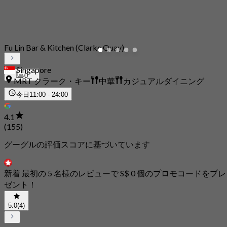
Fu Lin Bar & Kitchen (Clarke Quay)
Singapore
0
MRT クラーク・キー
中華
カジュアルダイニング
今日
11:00 - 24:00
4.1
(155)
グーグルの評価スコアに基づいています
新着 最初の 5 名様のレビューで S$ 0 個のプロモコードをプレ
ゼント！
5.0
(4)