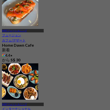
MRTフォートカニング
フュージョン
カフェ/デザート
Home Dawn Cafe
新着
4.4
から
S$ 30
MRTフォートカニング
インターナショナル