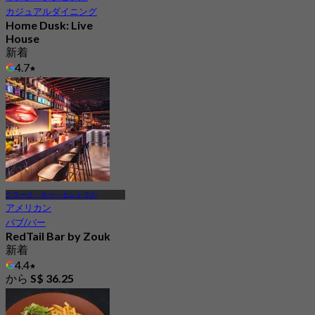
カジュアルダイニング
Home Dusk: Live
House
新着
4.7
から
S$ 11
クラーク・キー・セントラル
アメリカン
パブ/バー
RedTail Bar by Zouk
新着
4.4
から
S$ 36.25