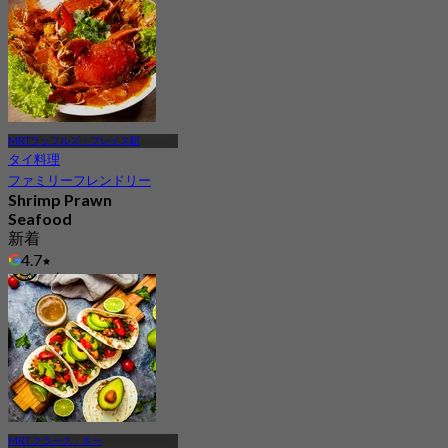
MRTラッフルズ・プレイス駅
タイ料理
ファミリーフレンドリー
Shrimp Prawn
Seafood
新着
4.7
から
S$ 43.75
MRT クラーク・キー