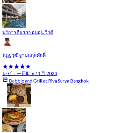
บริการดีมากๆ อบอุ่น วิวดี
นัฏฐวุฒิ ฐาปนกุลศักดิ์
レビュー日時 6 11月 2023
Babble and Grill at Riva Surya Bangkok