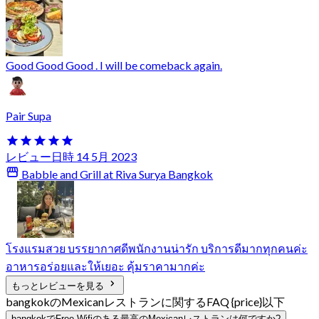
Good Good Good . I will be comeback again.
Pair Supa
レビュー日時 14 5月 2023
Babble and Grill at Riva Surya Bangkok
โรงแรม​สวย​ บรรยากาศ​ดี​พนักงาน​น่ารัก​ บริการ​ดีมาก​ทุกคนค่ะ​
อาหารอร่อยและให้เยอะ​ คุ้มราคามากค่ะ
もっとレビューを見る
bangkokのMexicanレストランに関するFAQ {price}以下
bangkokでFree Wifiのある最高のMexicanレストランは何ですか?