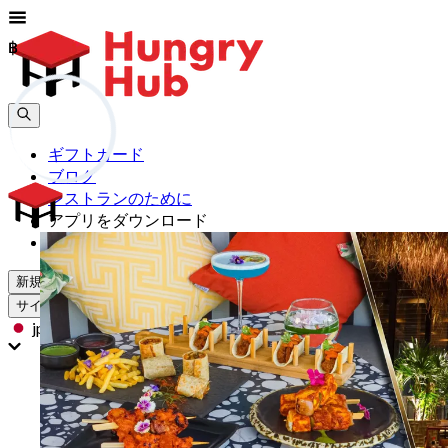
฿
฿
ギフトカード
ブログ
レストランのために
アプリをダウンロード
助けて
新規登録
サインイン
jp