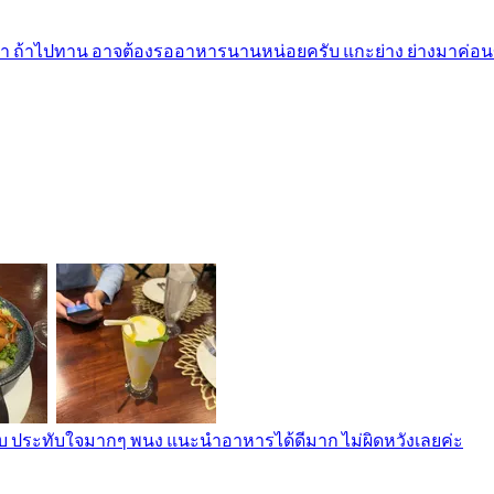
า ถ้าไปทาน อาจต้องรออาหารนานหน่อยครับ แกะย่าง ย่างมาค่อนข
สาบ ประทับใจมากๆ พนง แนะนำอาหารได้ดีมาก ไม่ผิดหวังเลยค่ะ