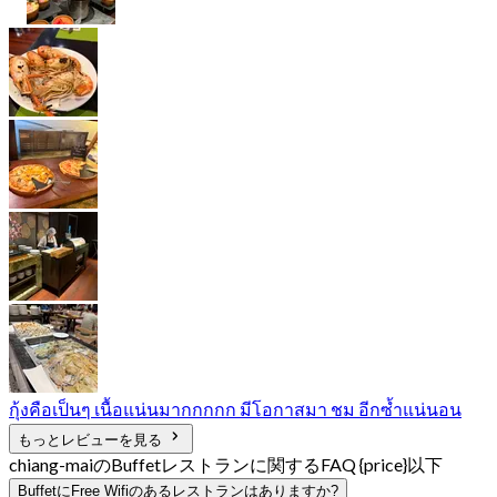
กุ้งคือเป็นๆ เนื้อแน่นมากกกกก มีโอกาสมา ชม อีกซ้ำแน่นอน
もっとレビューを見る
chiang-maiのBuffetレストランに関するFAQ {price}以下
BuffetにFree Wifiのあるレストランはありますか?