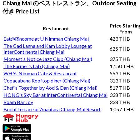
Chiang Mai のベストレストラン、Outdoor Seating
付き Price List
Price Startin
Restaurant
From
Eat@Rincome at U Nimman Chiang Mai
423 THB
The Gad Lanna and Kam Lobby Lounge at
625 THB
InterContinental Chiang Mai
Moment's Notice Jazz Club (Chiang Mai)
375 THB
The Farmer's Lab (Chiang Mai)
1,150 THB
WHYs Nimman Cafe & Restaurant
563 THB
Copacabana Rooftop diner (Chiang Mai)
313 THB
Chef's Together by Aod & Dan (Chiang Mai)
517 THB
HONG's Sky Bar at InterContinental Chiang Mai
338 THB
Roam Bar Joy
338 THB
Bodhi Terrace at Anantara Chiang Mai Resort
1,057 THB