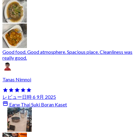
Good food. Good atmosphere. Spacious place. Cleanliness was
really good.
Tanas Nimnoi
レビュー日時 6 9月 2025
Earw Thai Suki Boran Kaset