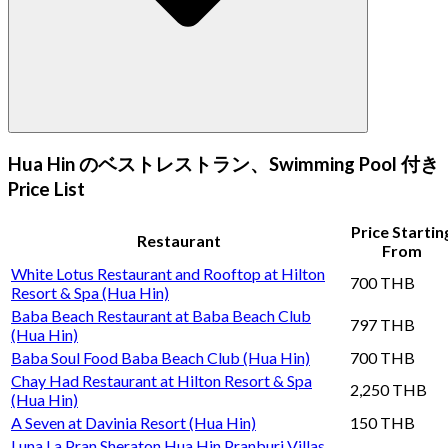
Hua Hin のベストレストラン、Swimming Pool 付き
Price List
Price Startin
Restaurant
From
White Lotus Restaurant and Rooftop at Hilton
700 THB
Resort & Spa (Hua Hin)
Baba Beach Restaurant at Baba Beach Club
797 THB
(Hua Hin)
Baba Soul Food Baba Beach Club (Hua Hin)
700 THB
Chay Had Restaurant at Hilton Resort & Spa
2,250 THB
(Hua Hin)
A Seven at Davinia Resort (Hua Hin)
150 THB
Luna La Pran Sheraton Hua Hin Pranburi Villas