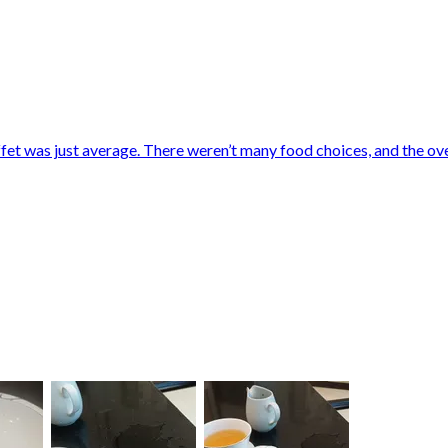
ffet was just average. There weren’t many food choices, and the ov