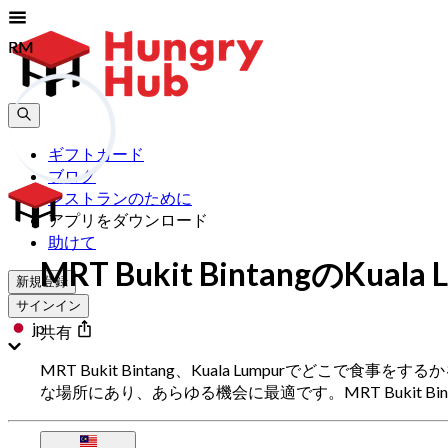
RM
RM
ギフトカード
ブログ
レストランのために
アプリをダウンロード
助けて
MRT Bukit BintangのK
新規登録
サインイン
jp
共有
MRT Bukit Bintang、Kuala Lumpurでどこ
な場所にあり、あらゆる機会に最適です。MRT Bukit