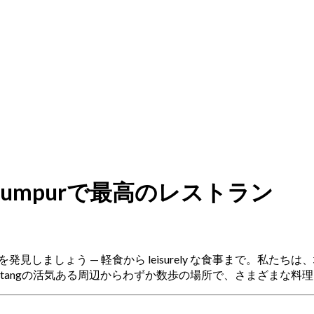
uala Lumpurで最高のレストラン
で食事をするかを発見しましょう — 軽食から leisurely な食事
 Bintangの活気ある周辺からわずか数歩の場所で、さまざまな