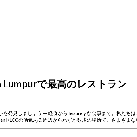
Kuala Lumpurで最高のレストラン
こで食事をするかを発見しましょう — 軽食から leisurely な食
iaran KLCCの活気ある周辺からわずか数歩の場所で、さまざ