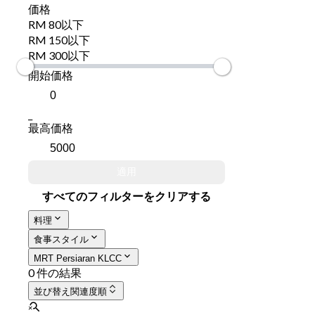
価格
RM 80以下
RM 150以下
RM 300以下
開始価格
_
最高価格
適用
すべてのフィルターをクリアする
料理
食事スタイル
MRT Persiaran KLCC
0 件の結果
並び替え
関連度順