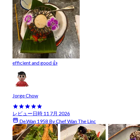
efficient and good 👍
Jorge Chow
レビュー日時 11 7月 2026
De.Wan 1958 By Chef Wan The Linc