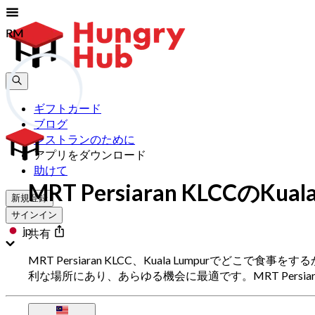
RM
RM
ギフトカード
ブログ
レストランのために
アプリをダウンロード
助けて
MRT Persiaran KLCCの
新規登録
サインイン
jp
共有
MRT Persiaran KLCC、Kuala Lumpurでど
利な場所にあり、あらゆる機会に最適です。MRT Pers