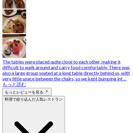
The tables were placed quite close to each other, making it
difficult to walk around and carry food comfortably. There was
also a large group seated at a long table directly behind us, with
very little space between the chairs, so we kept bumping int ...
もっと読む
もっとレビューを見る
料理で絞り込んだ人気レストラン