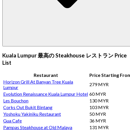
Kuala Lumpur 最高の Steakhouse レストラン Price
List
Restaurant
Price Starting Fro
Horizon Grill At Banyan Tree Kuala
279 MYR
Lumpur
Evolution Renaissance Kuala Lumpur Hotel
60 MYR
Les Bouchon
130 MYR
Corks Out Bukit Bintang
103 MYR
Yoshoku Yakiniku Restaurant
50 MYR
Gua Cafe
36 MYR
Pampas Steakhouse at Old Malaya
131 MYR