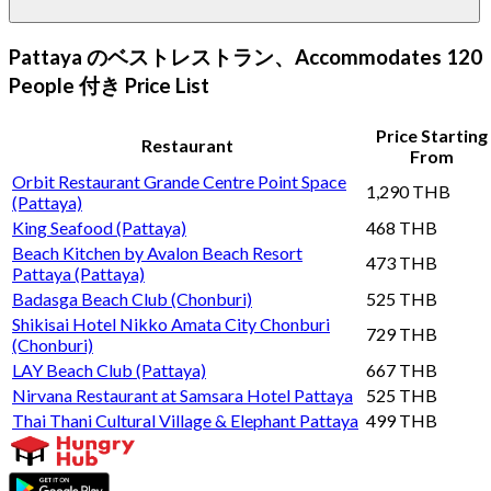
Pattaya のベストレストラン、Accommodates 120
People 付き Price List
Price Starting
Restaurant
From
Orbit Restaurant Grande Centre Point Space
1,290 THB
(Pattaya)
King Seafood (Pattaya)
468 THB
Beach Kitchen by Avalon Beach Resort
473 THB
Pattaya (Pattaya)
Badasga Beach Club (Chonburi)
525 THB
Shikisai Hotel Nikko Amata City Chonburi
729 THB
(Chonburi)
LAY Beach Club (Pattaya)
667 THB
Nirvana Restaurant at Samsara Hotel Pattaya
525 THB
Thai Thani Cultural Village & Elephant Pattaya
499 THB