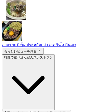
อาอร่อย ดี คุ้ม ประหยัดกว่าวอคอินไปกินเอง
もっとレビューを見る
料理で絞り込んだ人気レストラン