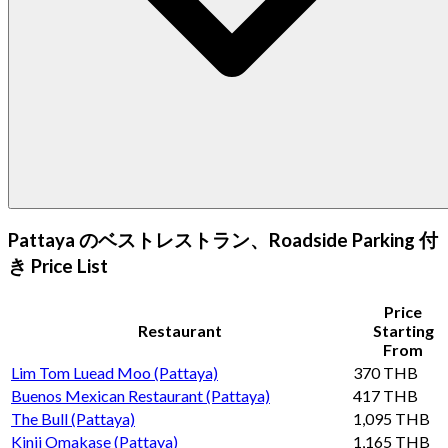
Pattaya のベストレストラン、Roadside Parking 付
き Price List
Price
Restaurant
Starting
From
Lim Tom Luead Moo (Pattaya)
370 THB
Buenos Mexican Restaurant (Pattaya)
417 THB
The Bull (Pattaya)
1,095 THB
Kinji Omakase (Pattaya)
1,165 THB