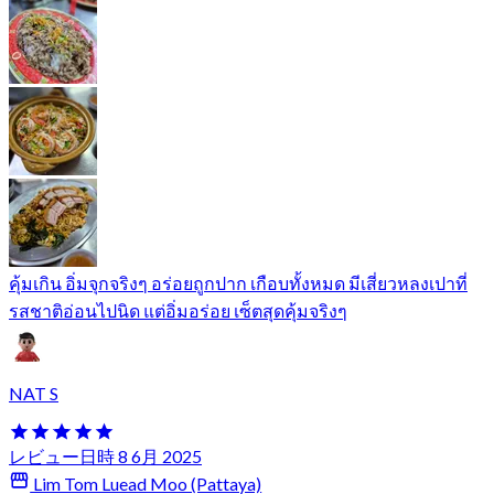
คุ้มเกิน อิ่มจุกจริงๆ อร่อยถูกปาก เกือบทั้งหมด มีเสี่ยวหลงเปาที่
รสชาติอ่อนไปนิด แต่อิ่มอร่อย เซ็ตสุดคุ้มจริงๆ
NAT S
レビュー日時 8 6月 2025
Lim Tom Luead Moo (Pattaya)