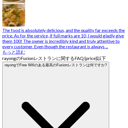
The food is absolutely delicious, and the quality far exceeds the
price. As for the service, if full marks are 10, I would gladly give
them 100! The owner is incredibly kind and truly attentive to
every customer. Even though the restaurant is always ...
もっと読む
rayongのFusionレストランに関するFAQ {price}以下
rayongでFree Wifiのある最高のFusionレストランは何ですか?