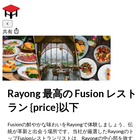
共有
Rayong 最高の Fusion レスト
ラン {price}以下
Fusionの鮮やかな味わいをRayongで体験しましょう、伝
統が革新と出会う場所です。当社が厳選したRayongのト
ップFusionレストランリストは、Rayongの中心部を旅す