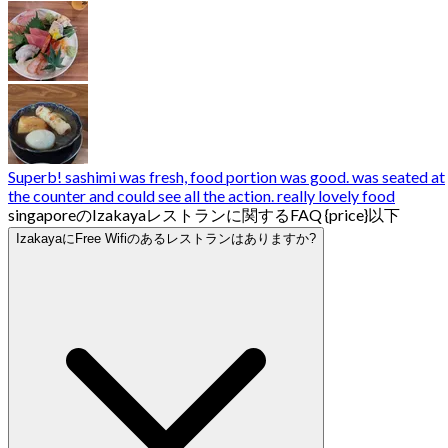
Superb! sashimi was fresh, food portion was good. was seated at
the counter and could see all the action. really lovely food
singaporeのIzakayaレストランに関するFAQ {price}以下
IzakayaにFree Wifiのあるレストランはありますか?