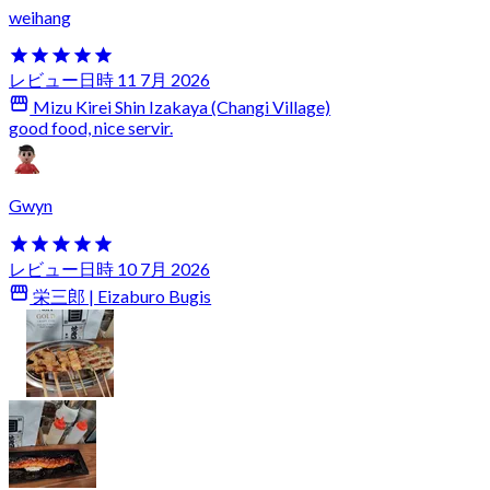
weihang
レビュー日時 11 7月 2026
Mizu Kirei Shin Izakaya (Changi Village)
good food, nice servir.
Gwyn
レビュー日時 10 7月 2026
栄三郎 | Eizaburo Bugis