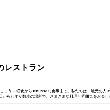
istaのレストラン
を発見しましょう — 軽食から leisurely な食事まで。私たち
ある周辺からわずか数歩の場所で、さまざまな料理と雰囲気をお楽