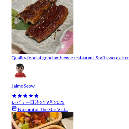
Quality food at good ambience restaurant. Staffs were attent
Jaime Seow
レビュー日時 21 9月 2025
Nozomi at The Star Vista