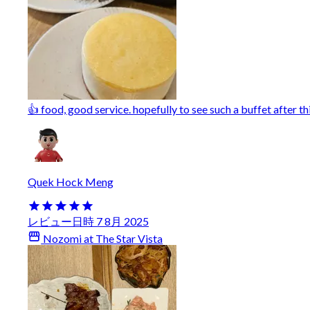
👍 food, good service. hopefully to see such a buffet after
Quek Hock Meng
レビュー日時 7 8月 2025
Nozomi at The Star Vista