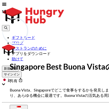
S$
S$
ギフトカード
ブログ
レストランのために
アプリをダウンロード
助けて
Singapore Best Buona V
新規登録
サインイン
jp
共有
Buona Vista、Singaporeでどこで食事をするか
り、あらゆる機会に最適です。Buona Vistaの活気