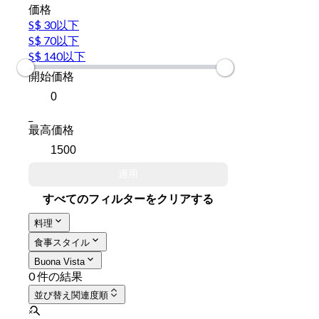
価格
S$ 30以下
S$ 70以下
S$ 140以下
開始価格
_
最高価格
適用
すべてのフィルターをクリアする
料理
食事スタイル
Buona Vista
0 件の結果
並び替え
関連度順