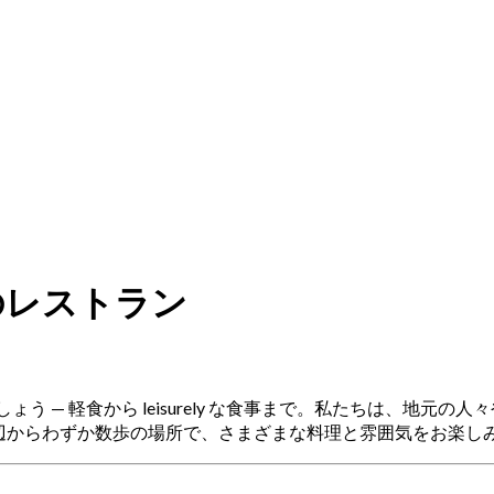
esarのレストラン
を発見しましょう — 軽食から leisurely な食事まで。私たち
ある周辺からわずか数歩の場所で、さまざまな料理と雰囲気をお楽し