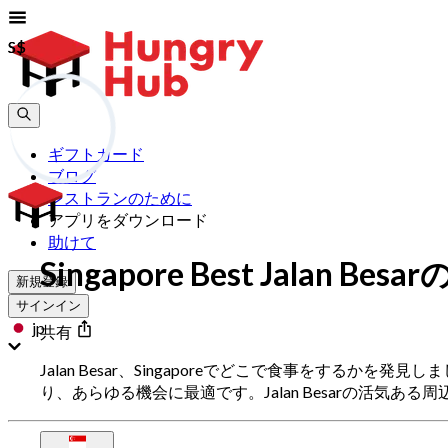
S$
S$
ギフトカード
ブログ
レストランのために
アプリをダウンロード
助けて
Singapore Best Jalan B
新規登録
サインイン
jp
共有
Jalan Besar、Singaporeでどこで食事をするか
り、あらゆる機会に最適です。Jalan Besarの活気