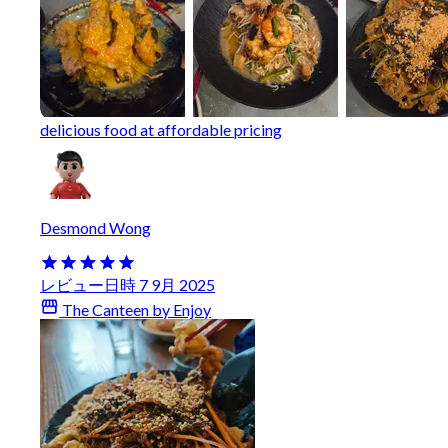
delicious food at affordable pricing
Desmond Wong
レビュー日時 7 9月 2025
The Canteen by Enjoy