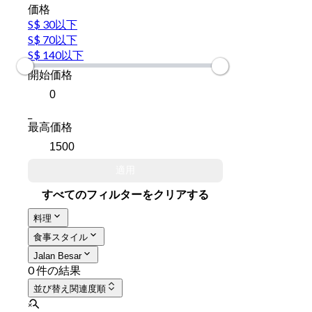
価格
S$ 30以下
S$ 70以下
S$ 140以下
開始価格
_
最高価格
適用
すべてのフィルターをクリアする
料理
食事スタイル
Jalan Besar
0 件の結果
並び替え
関連度順