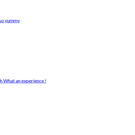
s so yummy
sh What an experience !