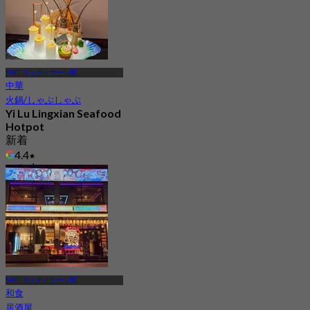
MRT スッティサーン駅
中華
火鍋/しゃぶしゃぶ
Yi Lu Lingxian Seafood
Hotpot
新着
4.4
から
฿ 795
MRT スッティサーン駅
和食
居酒屋