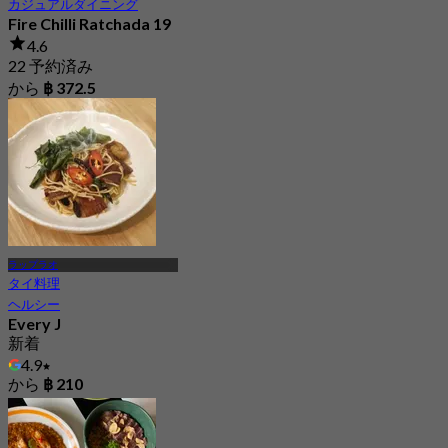
カジュアルダイニング
Fire Chilli Ratchada 19
4.6
22 予約済み
から
฿ 372.5
ラップラオ
タイ料理
ヘルシー
Every J
新着
4.9
から
฿ 210