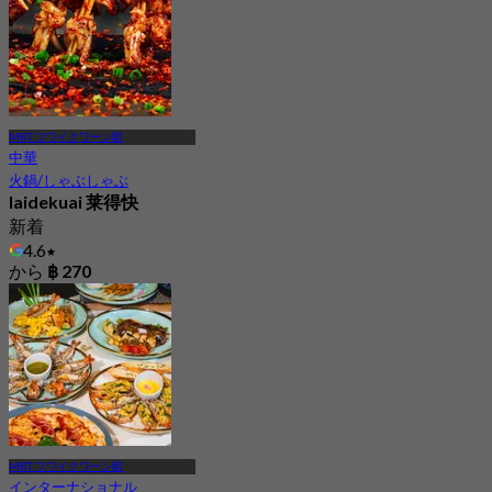
MRT フワイクワーン駅
中華
火鍋/しゃぶしゃぶ
laidekuai 莱得快
新着
4.6
から
฿ 270
MRT フワイクワーン駅
インターナショナル