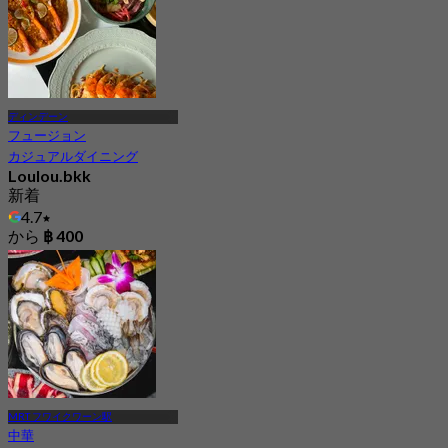
ディンデーン
フュージョン
カジュアルダイニング
Loulou.bkk
新着
4.7
から
฿ 400
MRT フワイクワーン駅
中華