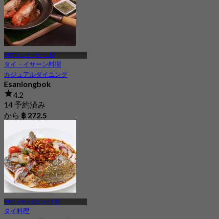
MRT スッティサーン駅
タイ・イサーン料理
カジュアルダイニング
Esanlongbok
4.2
14 予約済み
から
฿ 272.5
MRT ラチャダピセーク駅
タイ料理