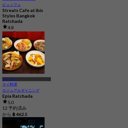
ビュッフェ
Streats Cafe at ibis
Styles Bangkok
Ratchada
4.8
6.1K 予約済み
から
฿ 325
ラチャダー
タイ料理
カジュアルダイニング
Epia Ratchada
5.0
12 予約済み
から
฿ 462.5