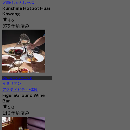
火鍋/しゃぶしゃぶ
Kunshine Hotpot Huai
Khwang
4.6
975 予約済み
から
฿ 482
MRT スッティサーン駅
イタリアン
アクティビティ/体験
FigureGround Wine
Bar
5.0
113 予約済み
から
฿ 374.75