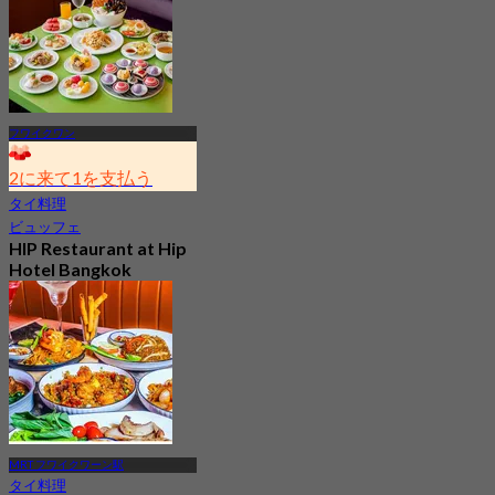
フワイクワン
2に来て1を支払う
タイ料理
ビュッフェ
HIP Restaurant at Hip
Hotel Bangkok
Ratchada
新着
から
฿ 199.5
MRT フワイクワーン駅
タイ料理