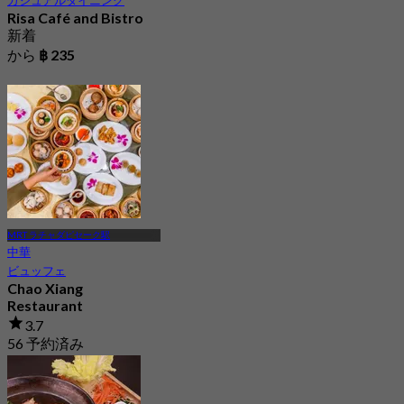
カジュアルダイニング
Risa Café and Bistro
新着
から
฿ 235
MRT ラチャダピセーク駅
中華
ビュッフェ
Chao Xiang
Restaurant
3.7
56 予約済み
から
฿ 649