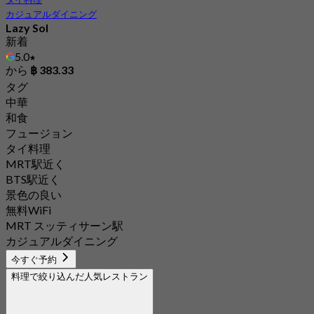
カジュアルダイニング
Lazy Sol
新着
5.0
から
฿ 383.33
タグ
中華
和食
フュージョン
タイ料理
MRT駅近く
BTS駅近く
景色の良い
無料WiFi
MRT スッティサーン駅
カジュアルダイニング
今すぐ予約
料理で絞り込んだ人気レストラン