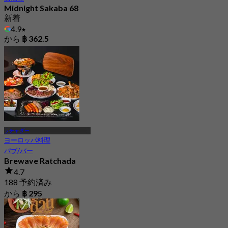
Midnight Sakaba 68
新着
4.9
から
฿ 362.5
ラチャダー
ヨーロッパ料理
パブ/バー
Brewave Ratchada
4.7
188 予約済み
から
฿ 295