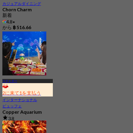
カジュアルダイニング
Chorn Charm
新着
4.8
から
฿ 516.66
ラチャダー
2に来て1を支払う
インターナショナル
ビュッフェ
Copper Aquarium
3.8
2.9K 予約済み
から
฿ 549