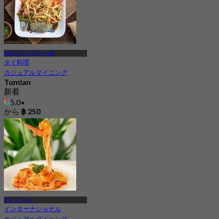
MRT フワイクワーン駅
タイ料理
カジュアルダイニング
Tumlan
新着
5.0
から
฿ 250
ディンデーン
インターナショナル