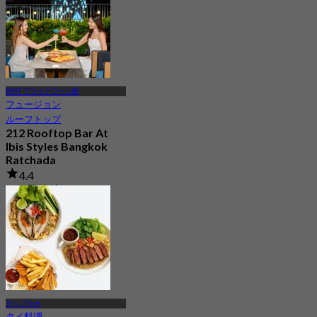
MRT フワイクワーン駅
フュージョン
ルーフトップ
212 Rooftop Bar At
Ibis Styles Bangkok
Ratchada
4.4
165 予約済み
から
฿ 499.75
ラップラオ
タイ料理