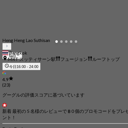
Heng Heng Lao Suthisan
Bangkok
0
MRT スッティサーン駅
フュージョン
ルーフトップ
今日
16:00 - 24:00
4.9
(23)
グーグルの評価スコアに基づいています
新着 最初の 5 名様のレビューで ฿ 0 個のプロモコードをプレ
ント！