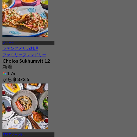
4.5K 予約済み
から
฿ 392
アソーク
ラテンアメリカ料理
ファミリーフレンドリー
Cholos Sukhumvit 12
新着
4.7
から
฿ 372.5
BTS アソーク駅