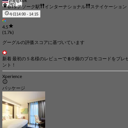
Bangkok
0
BTS アソーク駅
インターナショナル
ステイケーション
今日
14:00 - 14:15
4.5
(1.7k)
グーグルの評価スコアに基づいています
新着 最初の 5 名様のレビューで ฿ 0 個のプロモコードをプレ
ント！
Xperience
パッケージ