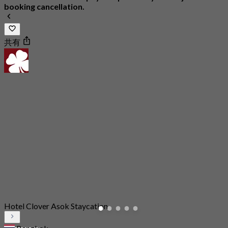
booking cancellation.
共有
Hotel Clover Asok Staycation