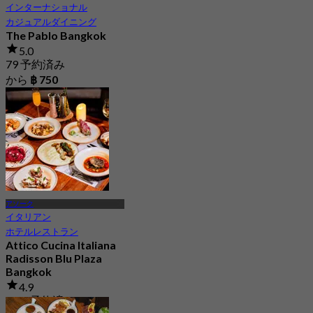
インターナショナル
カジュアルダイニング
The Pablo Bangkok
5.0
79 予約済み
から
฿ 750
アソーク
イタリアン
ホテルレストラン
Attico Cucina Italiana
Radisson Blu Plaza
Bangkok
4.9
1.3K 予約済み