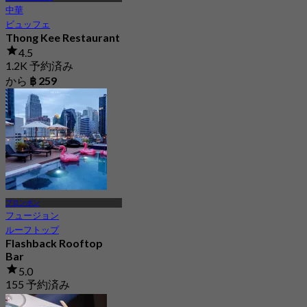
中華
ビュッフェ
Thong Kee Restaurant
4.5
1.2K 予約済み
から
฿ 259
プロンポン
フュージョン
ルーフトップ
Flashback Rooftop
Bar
5.0
155 予約済み
から
฿ 699