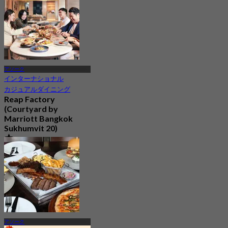
アソーク
インターナショナル
カジュアルダイニング
Reap Factory
(Courtyard by
Marriott Bangkok
Sukhumvit 20)
4.7
299 予約済み
から
฿ 400
アソーク