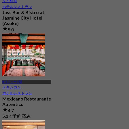
タイ料理
ホテルレストラン
Jass Bar & Bistro at
Jasmine City Hotel
(Asoke)
5.0
37 予約済み
から
฿ 453
BTS アソーク駅
メキシカン
ホテルレストラン
Mexicano Restaurante
Autentico
4.7
5.1K 予約済み
から
฿ 666