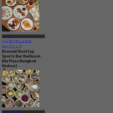
から
฿ 499
アソーク
インターナショナル
ルーフトップ
Brewski Rooftop
Sports Bar Radisson
Blu Plaza Bangkok
(Indoor)
4.4
765 予約済み
から
฿ 499
BTS アソーク駅