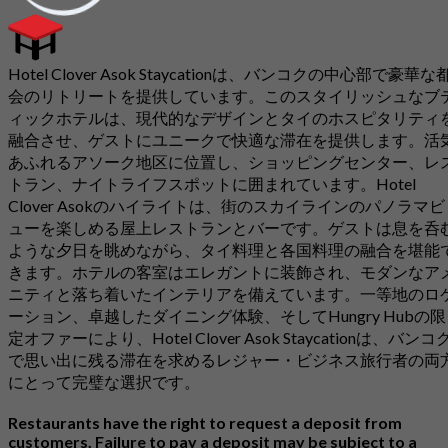
Hotel Clover Asok Staycationは、バンコクの中心部で豪華な
会のリトリートを提供しています。このスタイリッシュなブ
ィックホテルは、現代的なデザインとタイのホスピタリティ
融合させ、ゲストにユニークで快適な滞在を提供します。活
あふれるアソーク地区に位置し、ショッピングセンター、レ
トラン、ナイトライフスポットに囲まれています。Hotel
Clover Asokのハイライトは、街のスカイラインのパノラマビ
ューを楽しめる屋上レストランとバーです。ゲストは息を呑
ような夕日を眺めながら、タイ料理と各国料理の融合を堪能
きます。ホテルの客室はエレガントに装飾され、モダンなア
ニティと落ち着いたインテリアを備えています。一等地のロ
ーション、卓越したダイニング体験、そしてHungry Hubの限
定オファーにより、Hotel Clover Asok Staycationは、バンコ
で思い出に残る滞在を求めるレジャー・ビジネス旅行者の両
にとって完璧な選択です。
Restaurants have the right to request a deposit from
customers. Failure to pay a deposit may be subject to a