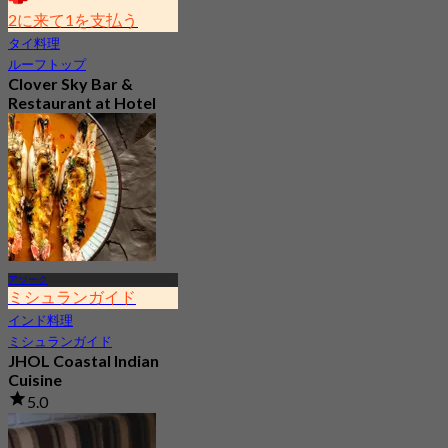
2に来て1を支払う
タイ料理
ルーフトップ
Clover Sky Bar &
Restaurant at Hotel
Clover Asok
4.6
856 予約済み
から
฿ 277.5
アソーク
ミシュランガイド
インド料理
ミシュランガイド
JHOL Coastal Indian
Cuisine
5.0
530 予約済み
から
฿ 1,363.33