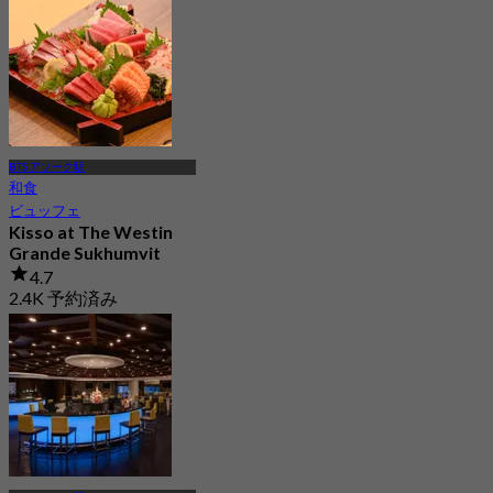
Collection Hotel ,
Bangkok
5.0
328 予約済み
から
฿ 1,590
BTS アソーク駅
和食
ビュッフェ
Kisso at The Westin
Grande Sukhumvit
4.7
2.4K 予約済み
から
฿ 883