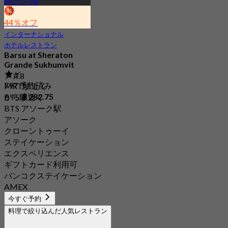
BTS アソーク駅
44％オフ
インターナショナル
ホテルレストラン
Barsu at Sheraton
Grande Sukhumvit
タグ
4.8
797 予約済み
MRT駅近く
から
฿ 282.75
BTS駅近く
BTS アソーク駅
アソーク
クローントゥーイ
ステイケーション
エクスペリエンス
ギフトカード利用可
バンコクステイケーション
AMEX
今すぐ予約
料理で絞り込んだ人気レストラン