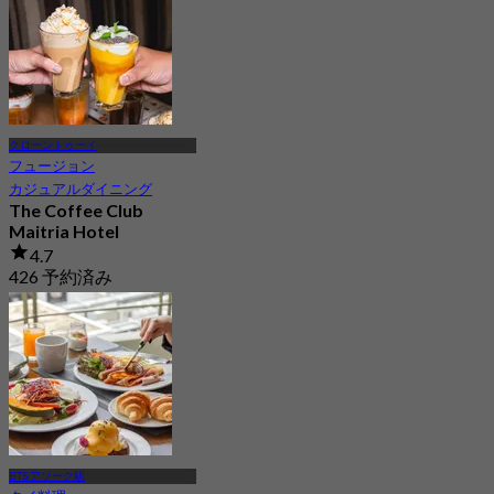
クローントゥーイ
フュージョン
カジュアルダイニング
The Coffee Club
Maitria Hotel
4.7
426 予約済み
から
฿ 189
BTS アソーク駅