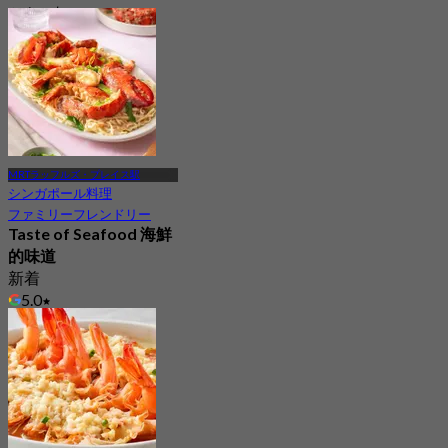
から
S$ 43.75
MRTラッフルズ・プレイス駅
シンガポール料理
ファミリーフレンドリー
Taste of Seafood 海鮮
的味道
新着
5.0
から
S$ 29.5