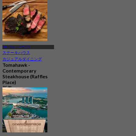
4.3
831 予約済み
から
S$ 52.76
MRTスティーブンス
ステーキハウス
カジュアルダイニング
Tomahawk -
Contemporary
Steakhouse (Raffles
Place)
新着
4.3
から
S$ 68