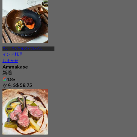
Hotel Singapore
5.0
115 予約済み
から
S$ 65.23
ワン・ラッフルズ・プレイス
インド料理
おまかせ
Ammakase
新着
4.8
から
S$ 58.75