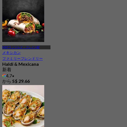
4.4
151 予約済み
から
S$ 66.33
MRTラッフルズ・プレイス駅
メキシカン
ファミリーフレンドリー
Haldi & Mexicana
新着
4.7
から
S$ 29.66