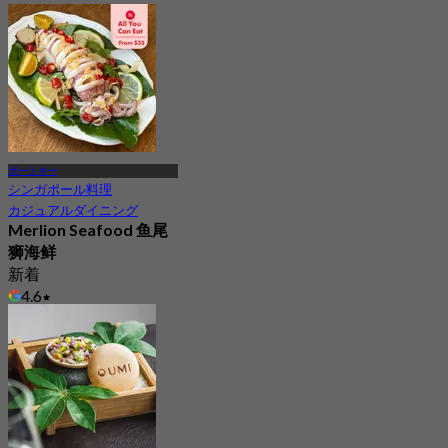
ボートキー
シンガポール料理
カジュアルダイニング
Merlion Seafood 鱼尾
狮海鲜
新着
4.6
から
S$ 54.5