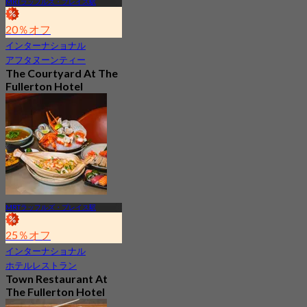
MRTラッフルズ・プレイス駅
20％オフ
インターナショナル
アフタヌーンティー
The Courtyard At The
Fullerton Hotel
Singapore
新着
4.3
から
S$ 55.63
MRTラッフルズ・プレイス駅
25％オフ
インターナショナル
ホテルレストラン
Town Restaurant At
The Fullerton Hotel
Singapore