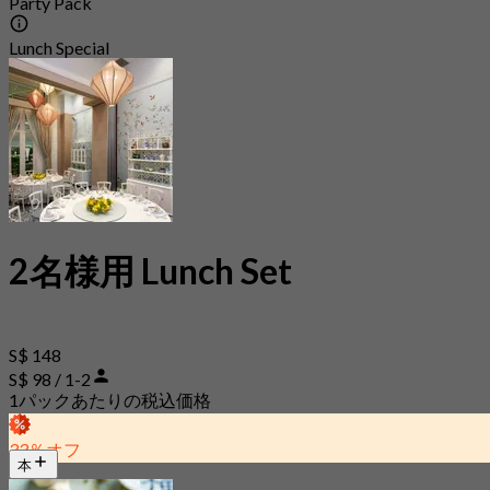
Party Pack
Lunch Special
2名様用 Lunch Set
S$ 148
S$ 98 / 1-2
1パックあたりの税込価格
33％オフ
本