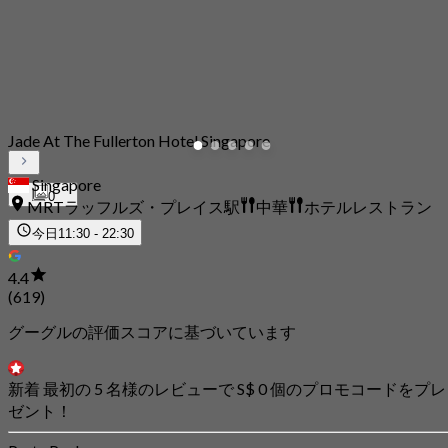
Jade At The Fullerton Hotel Singapore
Singapore
0
MRTラッフルズ・プレイス駅
中華
ホテルレストラン
今日
11:30 - 22:30
4.4
(619)
グーグルの評価スコアに基づいています
新着 最初の 5 名様のレビューで S$ 0 個のプロモコードをプレ
ゼント！