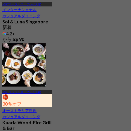
MRTラッフルズ・プレイス駅
インターナショナル
カジュアルダイニング
Sol & Luna Singapore
新着
4.2
から
S$ 90
MRTラッフルズ・プレイス駅
30％オフ
オーストラリア料理
カジュアルダイニング
Kaarla Wood-Fire Grill
& Bar