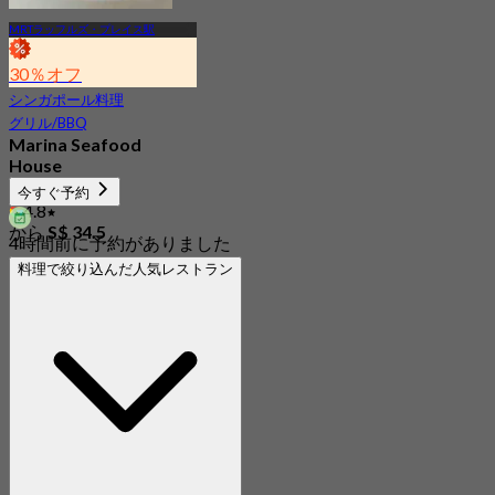
MRTラッフルズ・プレイス駅
30％オフ
シンガポール料理
グリル/BBQ
Marina Seafood
House
新着
今すぐ予約
4.8
から
S$ 34.5
4時間前に予約がありました
料理で絞り込んだ人気レストラン