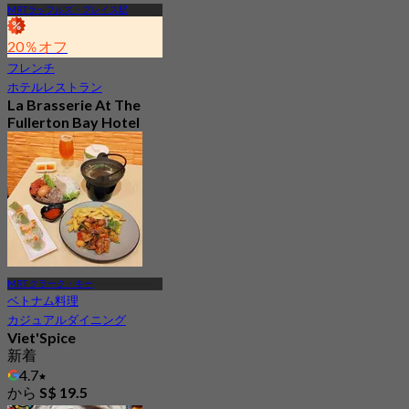
MRTラッフルズ・プレイス駅
20％オフ
フレンチ
ホテルレストラン
La Brasserie At The
Fullerton Bay Hotel
Singapore
新着
4.3
から
S$ 51.8
MRT クラーク・キー
ベトナム料理
カジュアルダイニング
Viet'Spice
新着
4.7
から
S$ 19.5