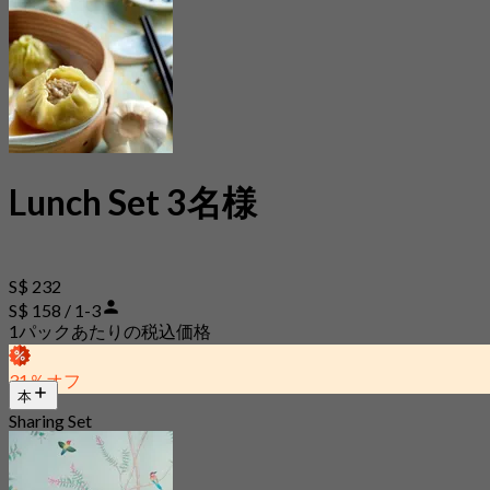
Lunch Set 3名様
S$ 232
S$ 158 / 1-3
1パックあたりの税込価格
31％オフ
本
Sharing Set