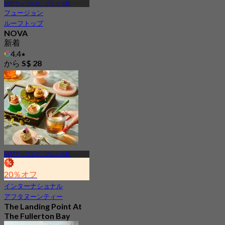
MRTラッフルズ・プレイス駅
フュージョン
ルーフトップ
NOVA
新着
4.4
から
S$ 28
MRTラッフルズ・プレイス駅
20％オフ
インターナショナル
アフタヌーンティー
The Landing Point At
The Fullerton Bay