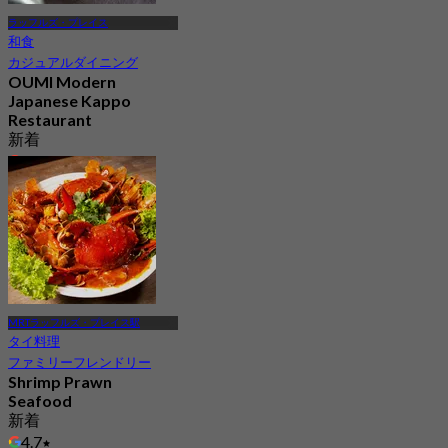
ラッフルズ・プレイス
和食
カジュアルダイニング
OUMI Modern
Japanese Kappo
Restaurant
新着
4.7
から
S$ 120
MRTラッフルズ・プレイス駅
タイ料理
ファミリーフレンドリー
Shrimp Prawn
Seafood
新着
4.7