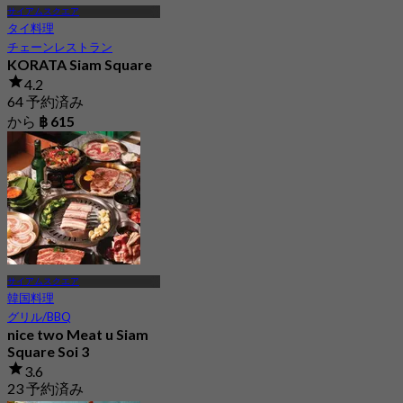
サイアムスクエア
タイ料理
チェーンレストラン
KORATA Siam Square
4.2
64 予約済み
から
฿ 615
サイアムスクエア
韓国料理
グリル/BBQ
nice two Meat u Siam
Square Soi 3
3.6
23 予約済み