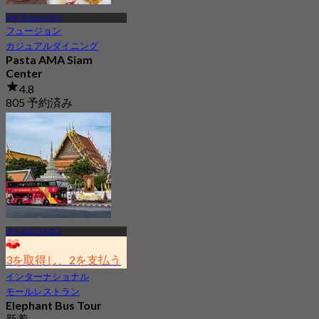
サイアムセンター
フュージョン
カジュアルダイニング
Pasta AMA Siam
Center
4.8
805 予約済み
から
฿ 340
サイアムパラゴン
3を取得し、2を支払う
インターナショナル
モールレストラン
Elephant Bus Tour
新着