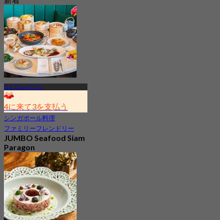
4.5
から
฿ 533
サイアムパラゴン
4に来て3を支払う
シンガポール料理
ファミリーフレンドリー
JUMBO Seafood Siam
Paragon
4.6
7.9K 予約済み
から
฿ 548