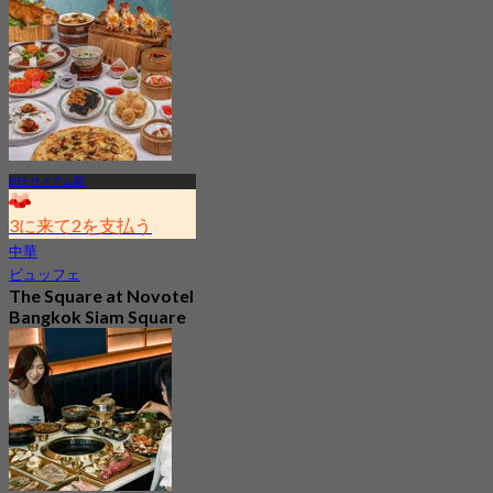
から
฿ 845
BTS サイアム駅
3に来て2を支払う
中華
ビュッフェ
The Square at Novotel
Bangkok Siam Square
4.5
2.7K 予約済み
から
฿ 353.33