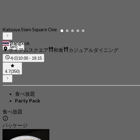
Katsuya Siam Square One
Bangkok
0
サイアムスクエア
和食
カジュアルダイニング
今日
10:00 - 19:15
4.7
(350)
食べ放題
Party Pack
食べ放題
パッケージ