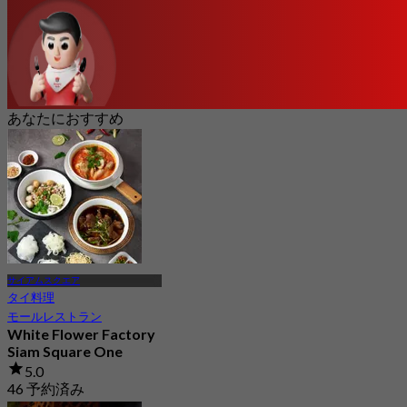
あなたにおすすめ
サイアムスクエア
タイ料理
モールレストラン
White Flower Factory
Siam Square One
5.0
46 予約済み