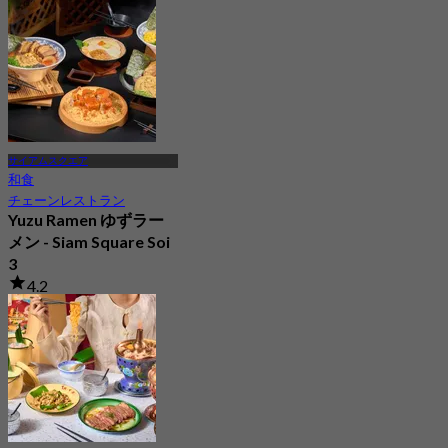
から
฿ 425
サイアムスクエア
和食
チェーンレストラン
Yuzu Ramen ゆずラー
メン - Siam Square Soi
3
4.2
2 予約済み
から
฿ 663.33