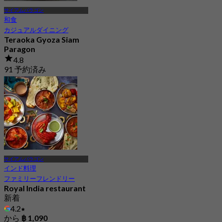
サイアムパラゴン
和食
カジュアルダイニング
Teraoka Gyoza Siam
Paragon
4.8
91 予約済み
から
฿ 260
サイアムパラゴン
インド料理
ファミリーフレンドリー
Royal India restaurant
新着
4.2
から
฿ 1,090