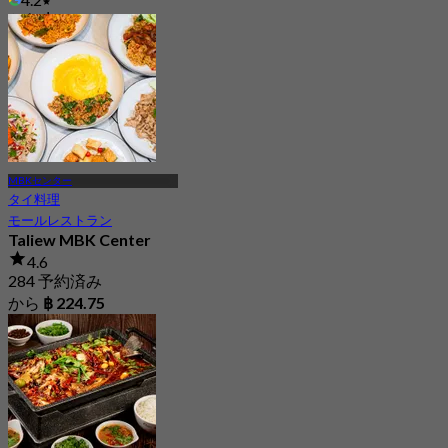
から
฿ 763.33
MBKセンター
タイ料理
モールレストラン
Taliew MBK Center
4.6
284 予約済み
から
฿ 224.75