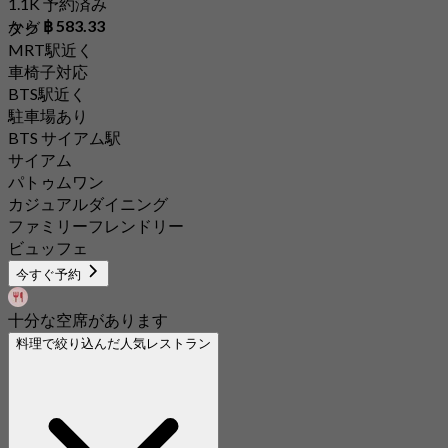
1.1K 予約済み
から
฿ 583.33
タグ
MRT駅近く
車椅子対応
BTS駅近く
駐車場あり
BTS サイアム駅
サイアム
パトゥムワン
カジュアルダイニング
ファミリーフレンドリー
ビュッフェ
今すぐ予約
十分な空席があります
料理で絞り込んだ人気レストラン