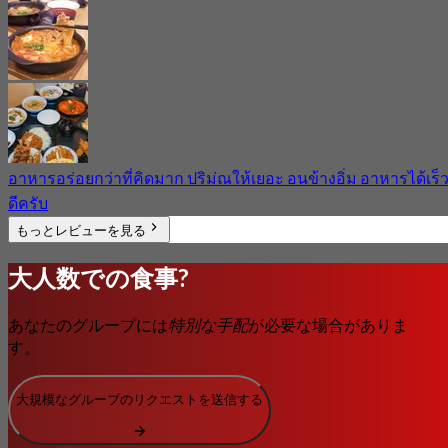
อาหารอร่อยกว่าที่คิดมาก ปริม่ณให้เยอะ อนข้างอิ่ม อาหารได้เร็
ดีครับ
もっとレビューを見る
大人数での食事?
あなたのグループには
特別な手配
が必要な場合がありま
す。
大規模なグループのリクエストを送信する