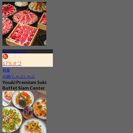
サイアムセンター
17％オフ
和食
火鍋/しゃぶしゃぶ
You&I Premium Suki
Buffet Siam Center
4.7
3.3K 予約済み
から
฿ 498