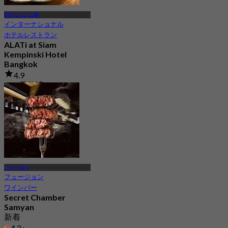
BTS サイアム駅
インターナショナル
ホテルレストラン
ALATi at Siam
Kempinski Hotel
Bangkok
4.9
250 予約済み
から
฿ 1,000
パヤータイ
フュージョン
ワインバー
Secret Chamber
Samyan
新着
4.2