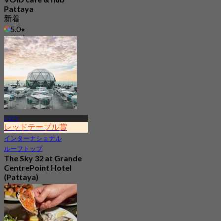
Pattaya
新着
5.0
から
฿ 230
パタヤ
レッドテーブル賞
インターナショナル
ルーフトップ
The Sky 32 at Grande
CentrePoint Hotel
(Pattaya)
4.9
11.7K 予約済み
から
฿ 980