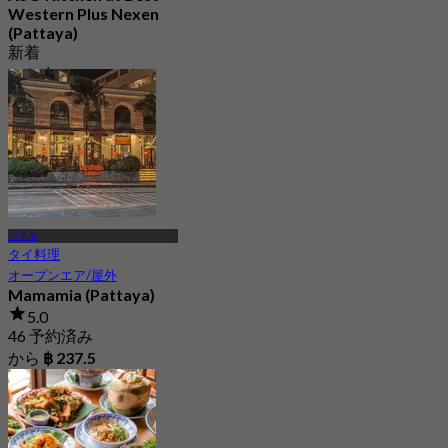
Western Plus Nexen
(Pattaya)
新着
から
฿ 362.5
パタヤ
タイ料理
オープンエア/屋外
Mamamia (Pattaya)
5.0
46 予約済み
から
฿ 237.5