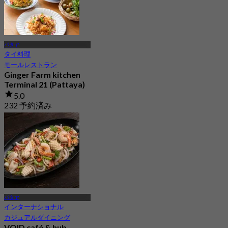
パタヤ
タイ料理
モールレストラン
Ginger Farm kitchen
Terminal 21 (Pattaya)
5.0
232 予約済み
から
฿ 622.5
パタヤ
インターナショナル
カジュアルダイニング
VOID café & hub