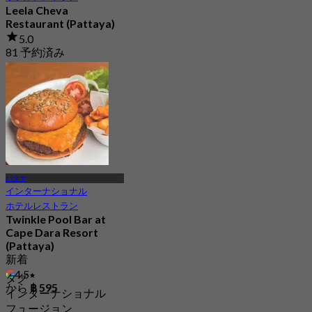
Leela Cheva
Restaurant (Pattaya)
5.0
81 予約済み
から
฿ 210
パタヤ
インターナショナル
ホテルレストラン
Twinkle Pool Bar at
Cape Dara Resort
(Pattaya)
新着
4.5
タグ
から
฿ 595
インターナショナル
フュージョン