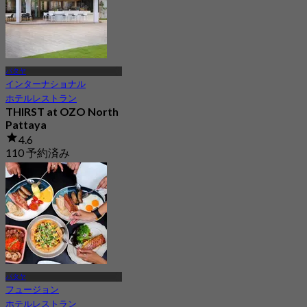
パタヤ
インターナショナル
ホテルレストラン
THIRST at OZO North
Pattaya
4.6
110 予約済み
から
฿ 569
パタヤ
フュージョン
ホテルレストラン