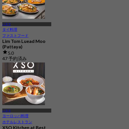
パタヤ
タイ料理
ファストフード
Lim Tom Luead Moo
(Pattaya)
5.0
47 予約済み
から
฿ 370
パタヤ
ヨーロッパ料理
ホテルレストラン
XSO Kitchen at Best