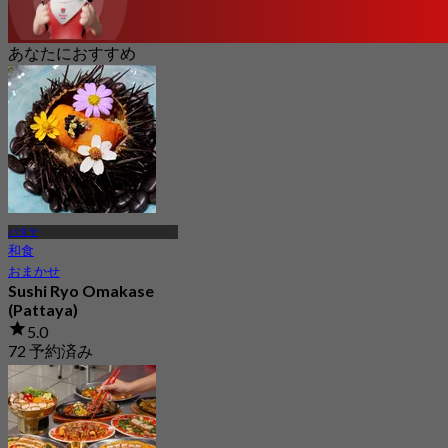
あなたにおすすめ
パタヤ
和食
おまかせ
Sushi Ryo Omakase
(Pattaya)
5.0
72 予約済み
から
฿ 1,190