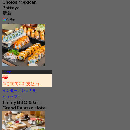
Cholos Mexican
Pattaya
新着
4.8
から
฿ 462.5
パタヤ
4に来て3を支払う
インターナショナル
ビュッフェ
Jimmy BBQ & Grill
Grand Palazzo Hotel
(Pattaya)
4.1
308 予約済み