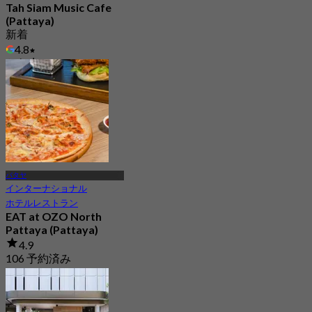
Tah Siam Music Cafe
(Pattaya)
新着
4.8
から
฿ 572
パタヤ
インターナショナル
ホテルレストラン
EAT at OZO North
Pattaya (Pattaya)
4.9
106 予約済み
から
฿ 299