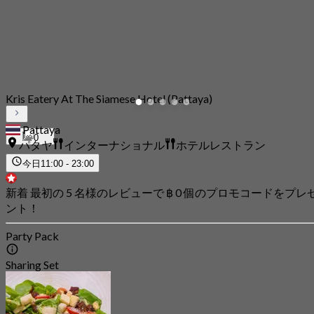
Kris Eatery At The Siamese​ Hotel​ (Pattaya​)
Pattaya
0
パタヤ
インターナショナル
ホテルレストラン
今日
11:00 - 23:00
新着 最初の 5 名様のレビューで ฿ 0 個のプロモコードをプレ
ント！
Party Pack
Sharing Set