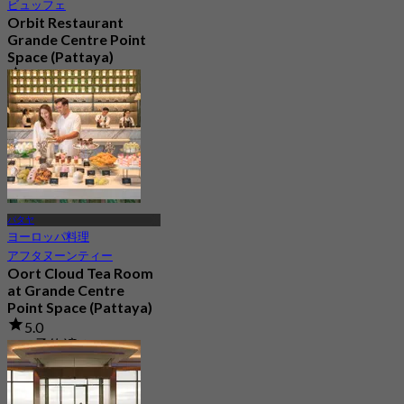
ビュッフェ
Orbit Restaurant
Grande Centre Point
Space (Pattaya)
4.8
21.8K 予約済み
から
฿ 1,290
パタヤ
ヨーロッパ料理
アフタヌーンティー
Oort Cloud Tea Room
at Grande Centre
Point Space (Pattaya)
5.0
235 予約済み
から
฿ 499.5