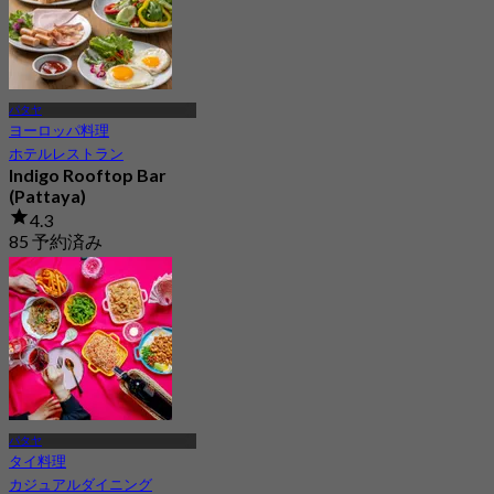
から
฿ 599.25
パタヤ
ヨーロッパ料理
ホテルレストラン
Indigo Rooftop Bar
(Pattaya)
4.3
85 予約済み
から
฿ 475
パタヤ
タイ料理
カジュアルダイニング