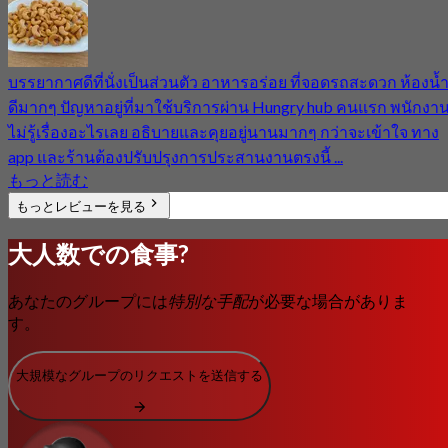
บรรยากาศดีที่นั่งเป็นส่วนตัว อาหารอร่อย ที่จอดรถสะดวก ห้องน้
ดีมากๆ ปัญหาอยู่ที่มาใช้บริการผ่าน Hungry hub คนแรก พนักงา
ไม่รู้เรื่องอะไรเลย อธิบายและคุยอยู่นานมากๆ กว่าจะเข้าใจ ทาง
app และร้านต้องปรับปรุงการประสานงานตรงนี้ ...
もっと読む
もっとレビューを見る
大人数での食事?
あなたのグループには
特別な手配
が必要な場合がありま
す。
大規模なグループのリクエストを送信する