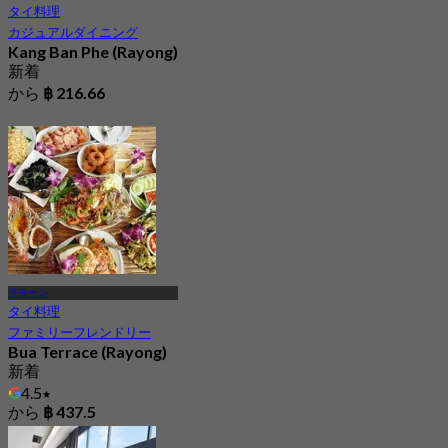
タイ料理
カジュアルダイニング
Kang Ban Phe (Rayong)
新着
から
฿ 216.66
ラヨーン
タイ料理
ファミリーフレンドリー
Bua Terrace (Rayong)
新着
4.5
から
฿ 437.5