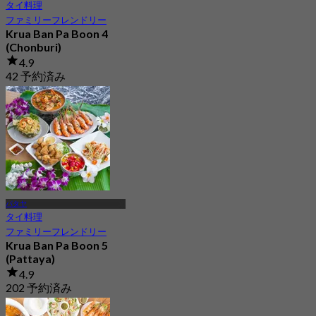
タイ料理
ファミリーフレンドリー
Krua Ban Pa Boon 4
(Chonburi)
4.9
42 予約済み
から
฿ 463.33
パタヤ
タイ料理
ファミリーフレンドリー
Krua Ban Pa Boon 5
(Pattaya)
4.9
202 予約済み
から
฿ 463.33