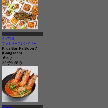
チョンブリー
タイ料理
ファミリーフレンドリー
Krua Ban Pa Boon 7
(Bangsaen)
4.9
22 予約済み
から
฿ 463.33
ラヨーン