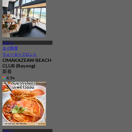
ラヨーン
タイ料理
ウォーターフロント
OMAKAZEAW BEACH
CLUB (Rayong)
新着
4.9
から
฿ 399.75
ラヨーン