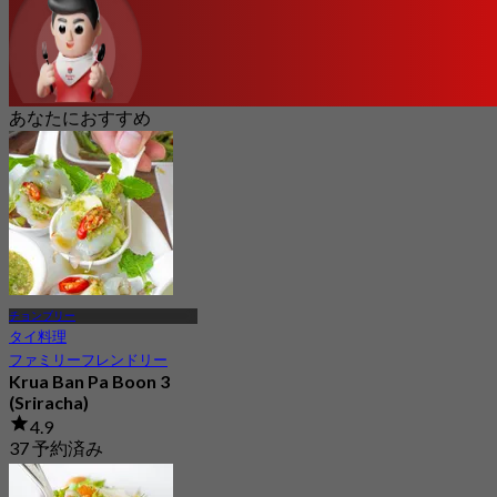
あなたにおすすめ
チョンブリー
タイ料理
ファミリーフレンドリー
Krua Ban Pa Boon 3
(Sriracha)
4.9
37 予約済み
から
฿ 483.33