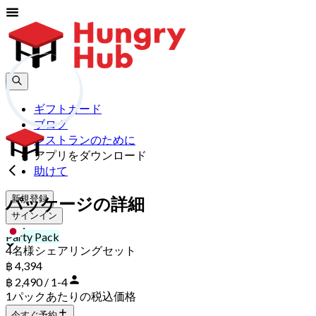
ギフトカード
ブログ
レストランのために
アプリをダウンロード
助けて
新規登録
パッケージの詳細
サインイン
jp
Party Pack
4名様シェアリングセット
฿ 4,394
฿ 2,490 / 1-4
1パックあたりの税込価格
今すぐ予約