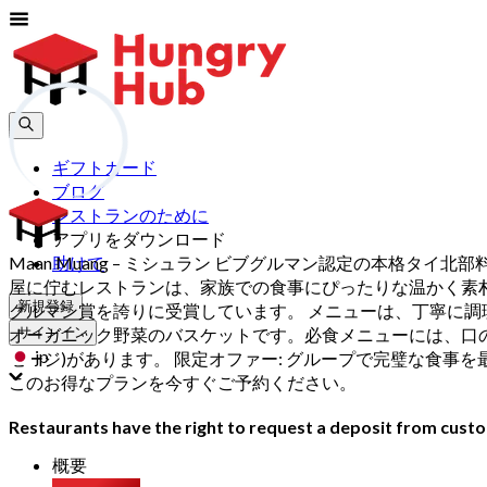
ギフトカード
ブログ
レストランのために
アプリをダウンロード
Maan Muang – ミシュラン ビブグルマン認定の本格タイ北部
助けて
屋に佇むレストランは、家族での食事にぴったりな温かく素朴な
新規登録
グルマン賞を誇りに受賞しています。 メニューは、丁寧に
オーガニック野菜のバスケットです。必食メニューには、口の中でとろける
サインイン
jp
セージ)があります。 限定オファー: グループで完璧な食事を最高の価
このお得なプランを今すぐご予約ください。
Restaurants have the right to request a deposit from custom
概要