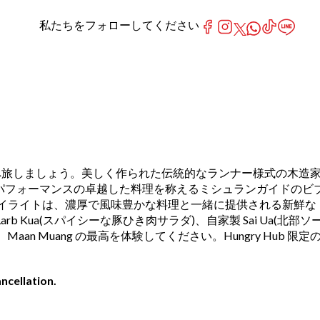
私たちをフォローしてください
で、タイ北部へ旅しましょう。美しく作られた伝統的なランナー様式の木造
ストパフォーマンスの卓越した料理を称えるミシュランガイドのビ
イライトは、濃厚で風味豊かな料理と一緒に提供される新鮮な
b Kua(スパイシーな豚ひき肉サラダ)、自家製 Sai Ua(北部ソ
n Muang の最高を体験してください。Hungry Hub 限定
ncellation.