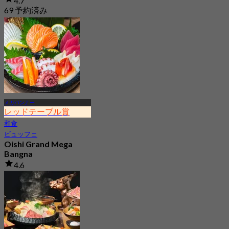
4.7
69 予約済み
から
฿ 575
メガバンナー
レッドテーブル賞
和食
ビュッフェ
Oishi Grand Mega
Bangna
4.6
3.1K 予約済み
から
฿ 823