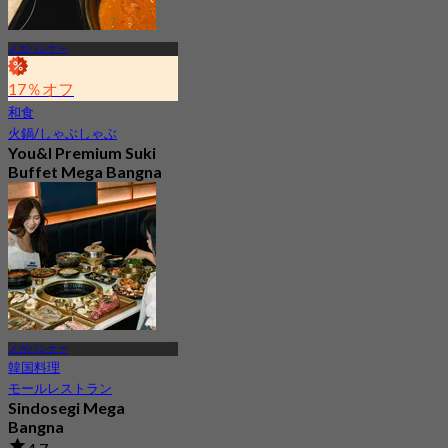
メガバンナー
17％オフ
和食
火鍋/しゃぶしゃぶ
You&I Premium Suki
Buffet Mega Bangna
4.7
3.6K 予約済み
から
฿ 498
メガバンナー
韓国料理
モールレストラン
Sindosegi Mega
Bangna