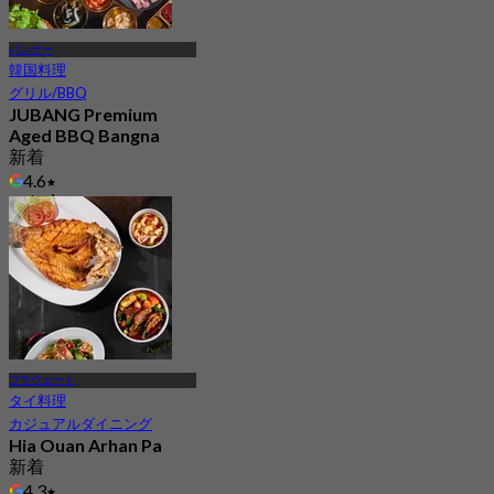
バンナー
韓国料理
グリル/BBQ
JUBANG Premium
Aged BBQ Bangna
新着
4.6
から
฿ 425
プラウェート
タイ料理
カジュアルダイニング
Hia Ouan Arhan Pa
新着
4.3