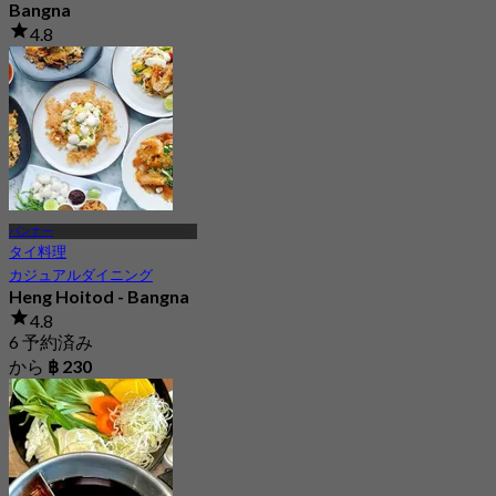
Bangna
4.8
741 予約済み
から
฿ 425
バンナー
タイ料理
カジュアルダイニング
Heng Hoitod - Bangna
4.8
6 予約済み
から
฿ 230