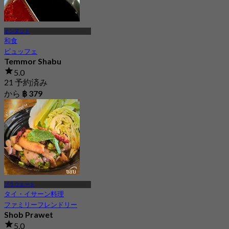
オンヌット
和食
ビュッフェ
Temmor Shabu
5.0
21 予約済み
から
฿ 379
プラウェート
タイ・イサーン料理
ファミリーフレンドリー
Shob Prawet
5.0