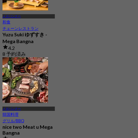
メガバンナー
和食
チェーンレストラン
Yuzu Suki ゆずすき -
Mega Bangna
4.2
8 予約済み
から
฿ 830
メガバンナー
韓国料理
グリル/BBQ
nice two Meat u Mega
Bangna