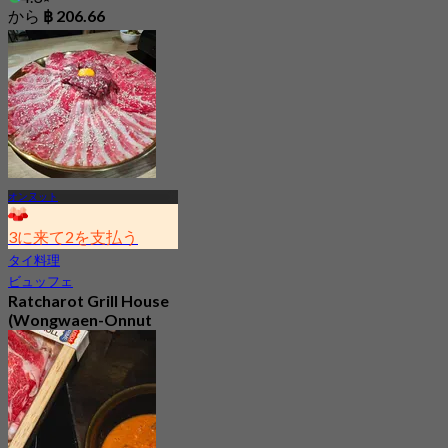
から
฿ 206.66
オンヌット
3に来て2を支払う
タイ料理
ビュッフェ
Ratcharot Grill House
(Wongwaen-Onnut
Branch)
5.0
99 予約済み
から
฿ 266