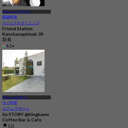
サムットプラーカーン
韓国料理
カジュアルダイニング
Friend Station
Kanchanaphisek 39
新着
4.5
から
฿ 312.5
サムットプラカーン
タイ料理
カフェ/デザート
So STORY @Kingkaew
Coffee Bar & Cafe
5.0