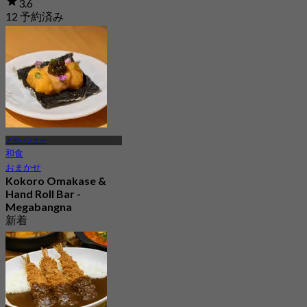
3.6
12 予約済み
から
฿ 845
メガバンナー
和食
おまかせ
Kokoro Omakase &
Hand Roll Bar -
Megabangna
新着
4.8
から
฿ 1,290