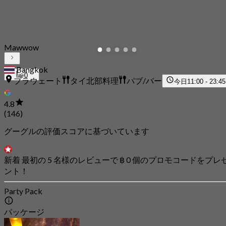
Mawwow
Bangkok
0
プラウェート
タイ北部料理
パブ/バー
今日
11:00 - 23:45
4.8
(146)
グーグルの評価スコアに基づいています
新着 最初の 5 名様のレビューで ฿ 0 個のプロモコードをプレ
ント！
Party Pack
パッケージ