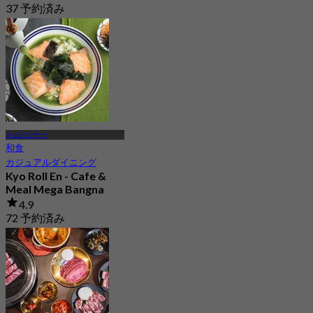
37 予約済み
から
฿ 356.66
メガバンナー
和食
カジュアルダイニング
Kyo Roll En - Cafe &
Meal Mega Bangna
4.9
72 予約済み
から
฿ 330