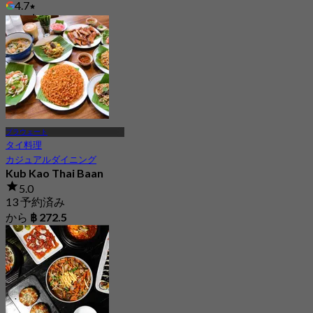
4.7
から
฿ 420
プラウェート
タイ料理
カジュアルダイニング
Kub Kao Thai Baan
5.0
13 予約済み
から
฿ 272.5