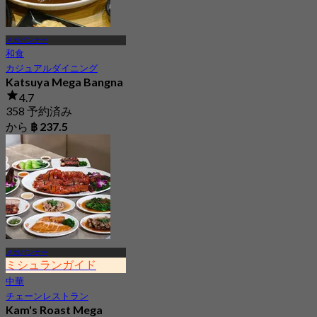
メガバンナー
和食
カジュアルダイニング
Katsuya Mega Bangna
4.7
358 予約済み
から
฿ 237.5
メガバンナー
ミシュランガイド
中華
チェーンレストラン
Kam's Roast Mega