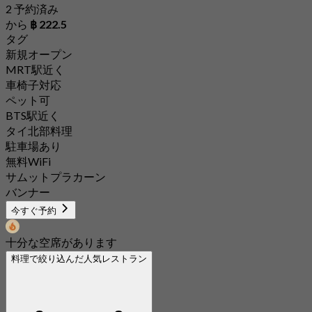
2 予約済み
から
฿ 222.5
タグ
新規オープン
MRT駅近く
車椅子対応
ペット可
BTS駅近く
タイ北部料理
駐車場あり
無料WiFi
サムットプラカーン
バンナー
今すぐ予約
十分な空席があります
料理で絞り込んだ人気レストラン