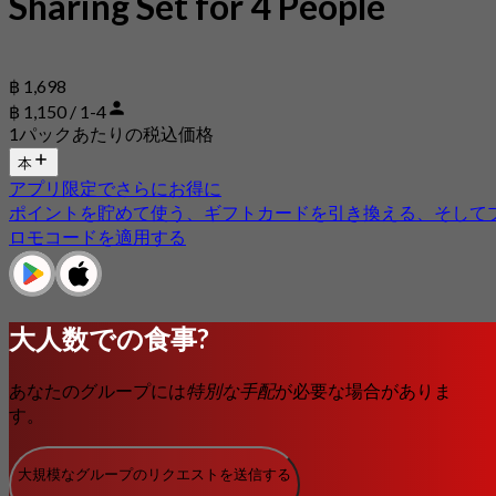
Sharing Set for 4 People
฿ 1,698
฿ 1,150 / 1-4
1パックあたりの税込価格
本
アプリ限定でさらにお得に
ポイントを貯めて使う、ギフトカードを引き換える、そして
ロモコードを適用する
大人数での食事?
あなたのグループには
特別な手配
が必要な場合がありま
す。
大規模なグループのリクエストを送信する