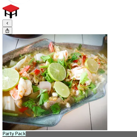
Party Pack
16日 left