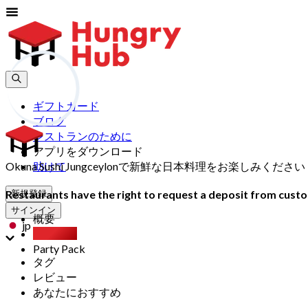
ギフトカード
ブログ
レストランのために
アプリをダウンロード
Okuna Sushi Jungceylonで新鮮な日本料理をお楽し
助けて
Restaurants have the right to request a deposit from custom
新規登録
サインイン
概要
jp
食べ放題
Party Pack
タグ
レビュー
あなたにおすすめ