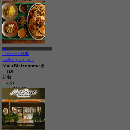
から
RM 68.75
TTDI
ヨーロッパ料理
火鍋/しゃぶしゃぶ
Mala Bistronome @
TTDI
新着
4.9
から
RM 49