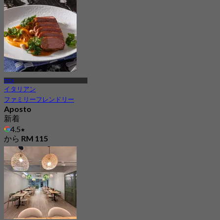
から
RM 99.66
TTDI
イタリアン
ファミリーフレンドリー
Aposto
新着
4.5
から
RM 115