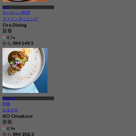
TTDI
ヨーロッパ料理
ファインダイニング
Ora Dining
新着
4.7
から
RM 149.5
MRT TTDI
和食
おまかせ
AO Omakase
新着
4.9
から
RM 358.3