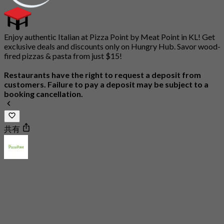
Enjoy authentic Italian at Pizza Point by Meat Point in KL! Get
exclusive deals and discounts only on Hungry Hub. Savor wood-
fired pizzas & pasta from just $15!
Restaurants have the right to request a deposit from
customers. Failure to pay a deposit may be subject to a
booking cancellation.
共有