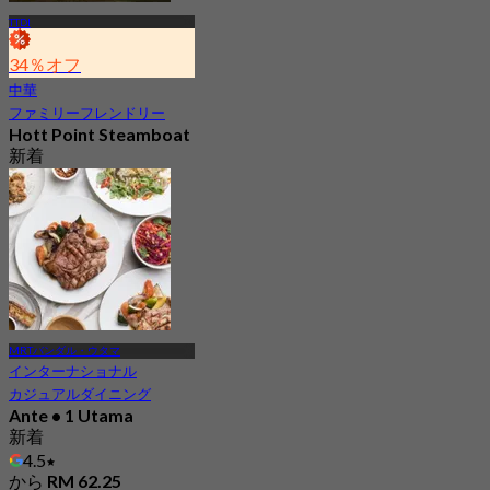
TTDI
34％オフ
中華
ファミリーフレンドリー
Hott Point Steamboat
新着
4.8
から
RM 47.25
MRTバンダル・ウタマ
インターナショナル
カジュアルダイニング
Ante • 1 Utama
新着
4.5
から
RM 62.25