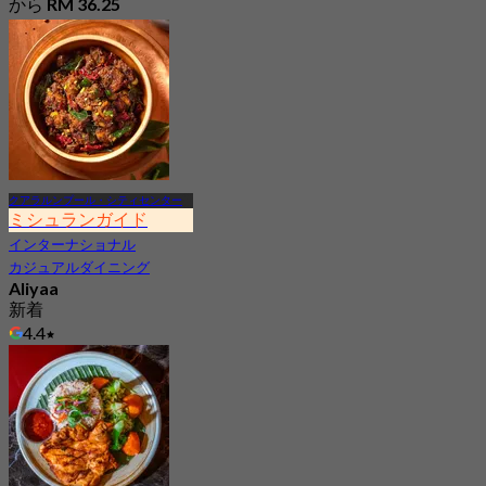
から
RM 36.25
クアラルンプール・シティセンター
ミシュランガイド
インターナショナル
カジュアルダイニング
Aliyaa
新着
4.4
から
RM 132