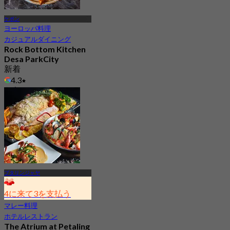
ケポン
ヨーロッパ料理
カジュアルダイニング
Rock Bottom Kitchen
Desa ParkCity
新着
4.3
から
RM 61.87
プタリンジャヤ
4に来て3を支払う
マレー料理
ホテルレストラン
The Atrium at Petaling