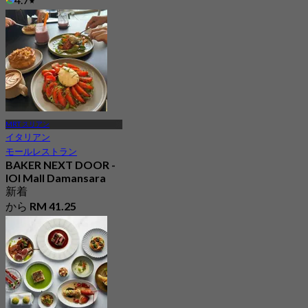
から
RM 84.87
MRT スリアン
イタリアン
モールレストラン
BAKER NEXT DOOR -
IOI Mall Damansara
新着
から
RM 41.25