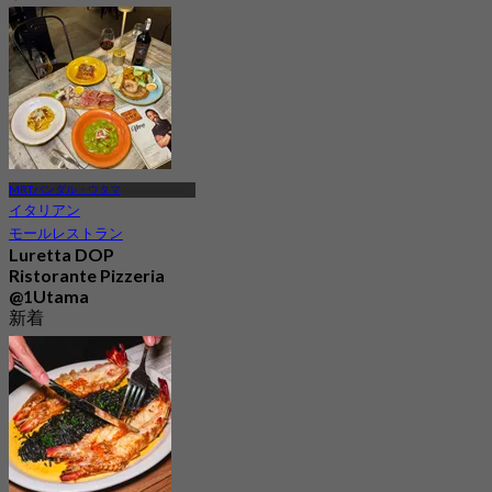
MRTバンダル・ウタマ
イタリアン
モールレストラン
Luretta DOP
Ristorante Pizzeria
@1Utama
新着
4.3
から
RM 76.33