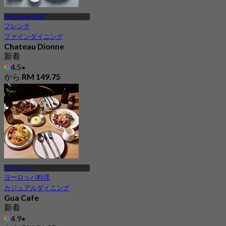
MRT Semantan駅
フレンチ
ファインダイニング
Chateau Dionne
新着
4.5
から
RM 149.75
セガンブット
ヨーロッパ料理
カジュアルダイニング
Gua Cafe
新着
4.9