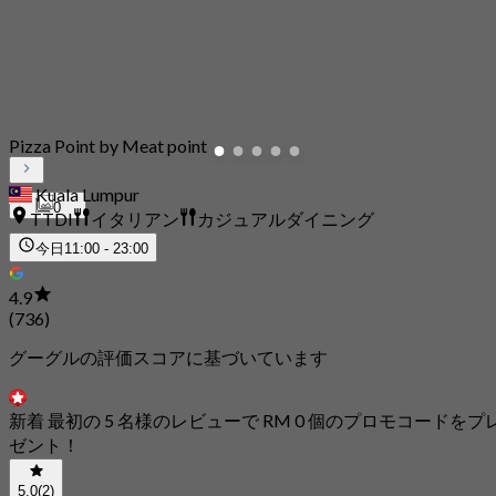
Pizza Point by Meat point
Kuala Lumpur
0
TTDI
イタリアン
カジュアルダイニング
今日
11:00 - 23:00
4.9
(736)
グーグルの評価スコアに基づいています
新着 最初の 5 名様のレビューで RM 0 個のプロモコードをプ
ゼント！
5.0
(2)