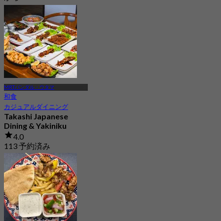
MRTバンダル・ウタマ
和食
カジュアルダイニング
Takashi Japanese
Dining & Yakiniku
4.0
113 予約済み
から
RM 28.5