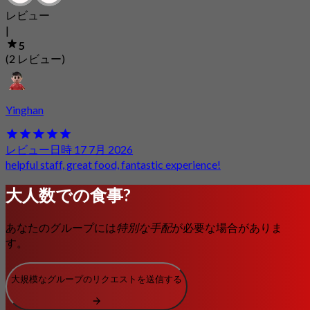
レビュー
|
5
(2 レビュー)
Yinghan
レビュー日時 17 7月 2026
helpful staff, great food, fantastic experience!
大人数での食事?
あなたのグループには
特別な手配
が必要な場合がありま
す。
大規模なグループのリクエストを送信する