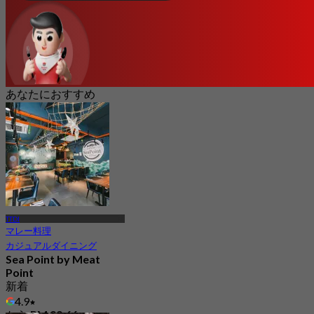
あなたにおすすめ
TTDI
マレー料理
カジュアルダイニング
Sea Point by Meat
Point
新着
4.9