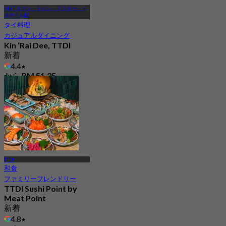
MRT タマン・トゥン・ドクター・イ
スマイル駅
タイ料理
カジュアルダイニング
Kin ‘Rai Dee, TTDI
新着
4.4
から
RM 51.25
TTDI
和食
ファミリーフレンドリー
TTDI Sushi Point by
Meat Point
新着
4.8