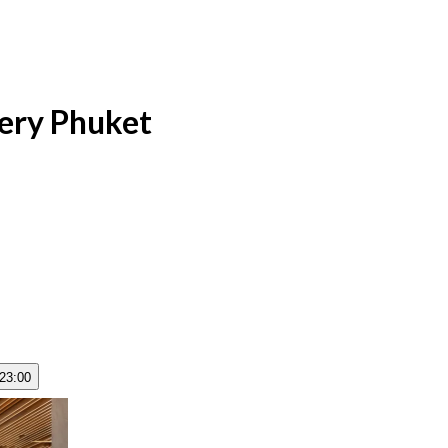
tery Phuket
 23:00