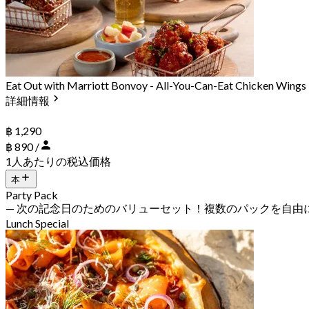
Eat Out with Marriott Bonvoy - All-You-Can-Eat Chicken Wings
詳細情報
฿ 1,290
฿ 890 /
1人あたりの税込価格
本
Party Pack
— 次の記念日のためのバリューセット！複数のパックを自由
Lunch Special