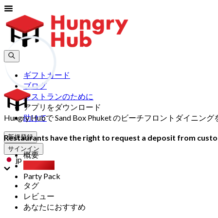
ギフトカード
ブログ
レストランのために
アプリをダウンロード
Hungry Hubで Sand Box Phuket のビーチフ
助けて
Restaurants have the right to request a deposit from custom
新規登録
サインイン
概要
jp
食べ放題
Party Pack
タグ
レビュー
あなたにおすすめ