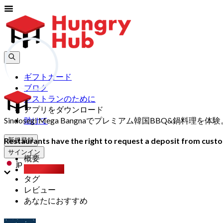
ギフトカード
ブログ
レストランのために
アプリをダウンロード
Sindosegi Mega Bangnaでプレミアム韓国BBQ&鍋料理
助けて
Restaurants have the right to request a deposit from custom
新規登録
サインイン
概要
jp
Party Pack
タグ
レビュー
あなたにおすすめ