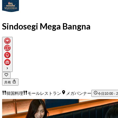
Sindosegi Mega Bangna
共有
韓国料理
モールレストラン
メガバンナー
今日
10:00 - 