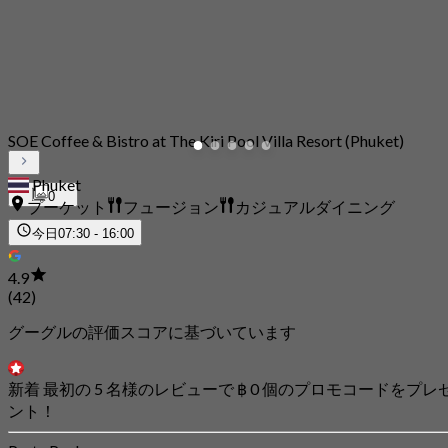
SOE Coffee & Bistro at The Kiri Pool Villa Resort (Phuket)
Phuket
0
プーケット
フュージョン
カジュアルダイニング
今日
07:30 - 16:00
4.9
(42)
グーグルの評価スコアに基づいています
新着 最初の 5 名様のレビューで ฿ 0 個のプロモコードをプレ
ント！