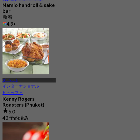
Namio handroll & sake
bar
新着
4.9
から
฿ 770
プーケット
インターナショナル
ビュッフェ
Kenny Rogers
Roasters (Phuket)
5.0
43 予約済み
から
฿ 540