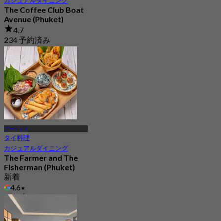
カジュアルダイニング
The Coffee Club Boat
Avenue (Phuket)
4.7
234 予約済み
から
฿ 422.5
プーケット
タイ料理
カジュアルダイニング
The Farmer and The
Fisherman (Phuket)
新着
4.6
から
฿ 645