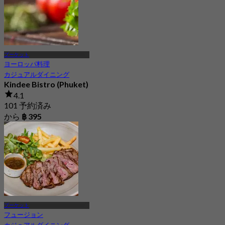
プーケット
ヨーロッパ料理
カジュアルダイニング
Kindee Bistro (Phuket)
4.1
101 予約済み
から
฿ 395
プーケット
フュージョン