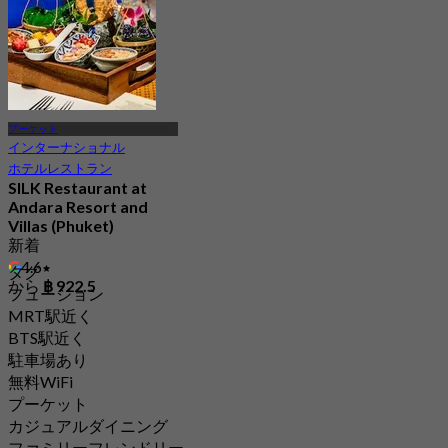
プーケット
インターナショナル
ホテルレストラン
SILK Restaurant at
Andara Resort and
Villas (Phuket)
新着
4.6
タグ
から
฿ 922.5
フュージョン
MRT駅近く
BTS駅近く
駐車場あり
無料WiFi
プーケット
カジュアルダイニング
ファミリーフレンドリー