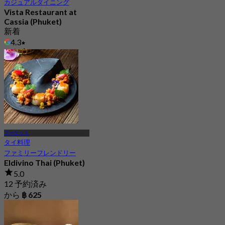
カジュアルダイニング
Vista Restaurant at
Cassia (Phuket)
新着
4.3
から
฿ 399
プーケット
タイ料理
ファミリーフレンドリー
Eldivino Thai (Phuket)
5.0
12 予約済み
から
฿ 625