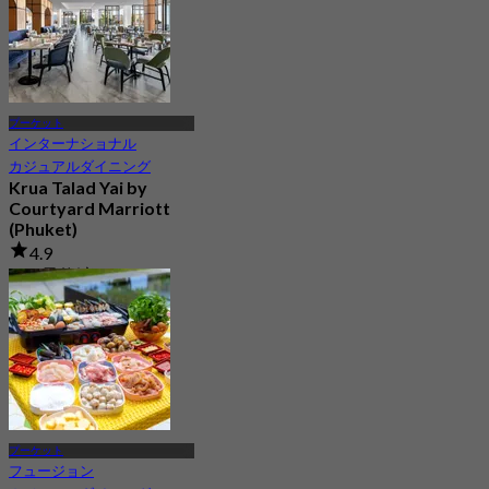
プーケット
インターナショナル
カジュアルダイニング
Krua Talad Yai by
Courtyard Marriott
(Phuket)
4.9
208 予約済み
から
฿ 625
プーケット
フュージョン