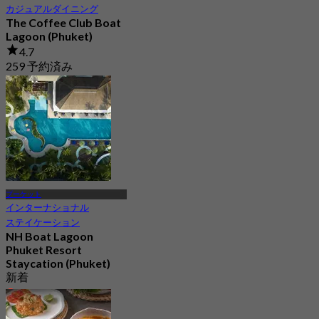
カジュアルダイニング
The Coffee Club Boat
Lagoon (Phuket)
4.7
259 予約済み
から
฿ 422.5
プーケット
インターナショナル
ステイケーション
NH Boat Lagoon
Phuket Resort
Staycation (Phuket)
新着
4.4
から
฿ 3,500