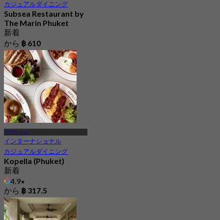
カジュアルダイニング
Subsea Restaurant by
The Marin Phuket
新着
から
฿ 610
プーケット
インターナショナル
カジュアルダイニング
Kopella (Phuket)
新着
4.9
から
฿ 317.5