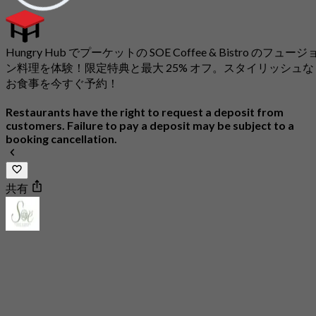
Hungry Hub でプーケットの SOE Coffee & Bistro のフュージ
ン料理を体験！限定特典と最大 25% オフ。スタイリッシュな
お食事を今すぐ予約！
Restaurants have the right to request a deposit from
customers. Failure to pay a deposit may be subject to a
booking cancellation.
共有