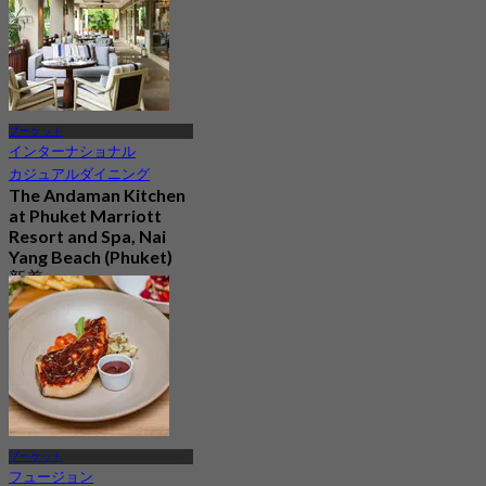
プーケット
インターナショナル
カジュアルダイニング
The Andaman Kitchen
at Phuket Marriott
Resort and Spa, Nai
Yang Beach (Phuket)
新着
4.3
から
฿ 890
プーケット
フュージョン