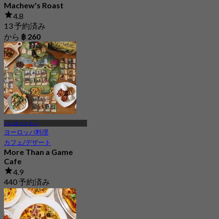
Machew's Roast
4.8
13 予約済み
から
฿ 260
バンタットトン
ヨーロッパ料理
カフェ/デザート
More Than a Game
Cafe
4.9
440 予約済み
から
฿ 299