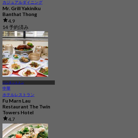
カジュアルダイニング
Mr. Grill Yakiniku
Banthat Thong
4.9
14 予約済み
から
฿ 190
バンタットトン
中華
ホテルレストラン
Fu Marn Lau
Restaurant The Twin
Towers Hotel
4.7
2.5K 予約済み
から
฿ 497.5