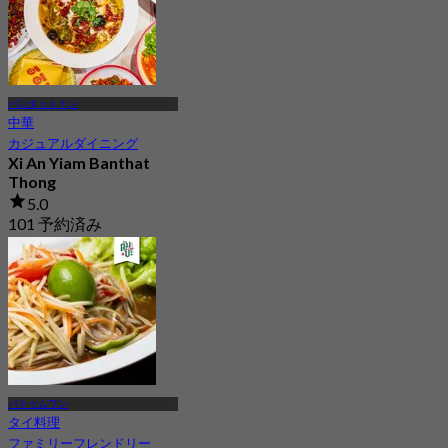
バンタットトン
中華
カジュアルダイニング
Xi An Yiam Banthat
Thong
5.0
101 予約済み
から
฿ 275
パトゥムワン
タイ料理
ファミリーフレンドリー