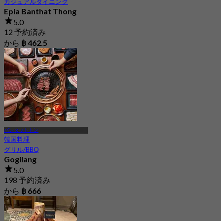
カジュアルダイニング
Epia Banthat Thong
5.0
12 予約済み
から
฿ 462.5
バンタットトン
韓国料理
グリル/BBQ
Gogilang
5.0
198 予約済み
から
฿ 666