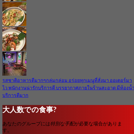
รสชาติอาหารดีมากๆกล่มกล่อม อร่อยทุกเมนูที่สั่งมา ออเดอร์มา
ไว พนักงานน่ารักบริการดี บรรยากาศภายในร้านสะอาด มีห้องน้
บริการดีมาก
大人数での食事?
あなたのグループには
特別な手配
が必要な場合がありま
す。