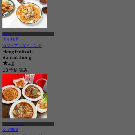
バンタットトン
タイ料理
カジュアルダイニング
Heng Hoitod -
Bantatthong
4.8
13 予約済み
から
฿ 230
バンタットトン
タイ料理