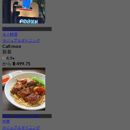
バンタットトン
タイ料理
カジュアルダイニング
Call moo
新着
4.9
から
฿ 499.75
BTSナショナルスタジアム駅
中華
カジュアルダイニング