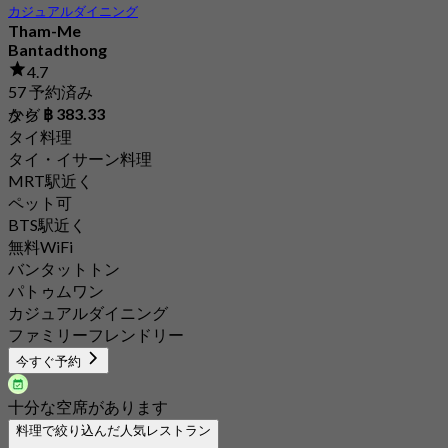
カジュアルダイニング
Tham-Me
Bantadthong
4.7
57 予約済み
から
฿ 383.33
タグ
タイ料理
タイ・イサーン料理
MRT駅近く
ペット可
BTS駅近く
無料WiFi
バンタットトン
パトゥムワン
カジュアルダイニング
ファミリーフレンドリー
今すぐ予約
十分な空席があります
料理で絞り込んだ人気レストラン