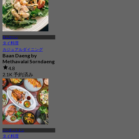
サムヤーン
タイ料理
カジュアルダイニング
Baan Daeng by
Methavalai Sorndaeng
4.8
2.1K 予約済み
から
฿ 445
バンタットトン
タイ料理