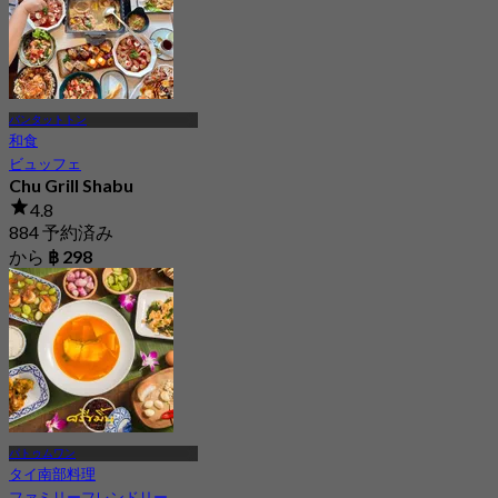
バンタットトン
和食
ビュッフェ
Chu Grill Shabu
4.8
884 予約済み
から
฿ 298
パトゥムワン
タイ南部料理
ファミリーフレンドリー