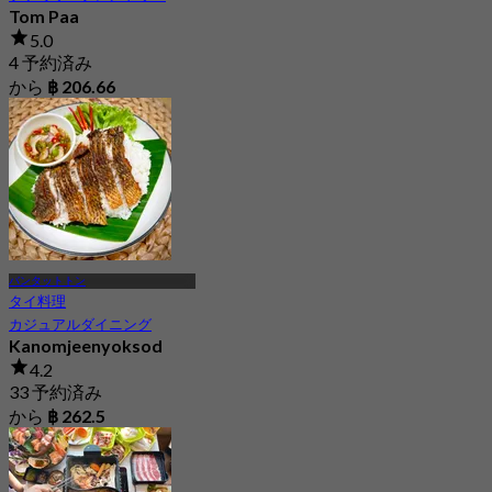
Tom Paa
5.0
4 予約済み
から
฿ 206.66
バンタットトン
タイ料理
カジュアルダイニング
Kanomjeenyoksod
4.2
33 予約済み
から
฿ 262.5