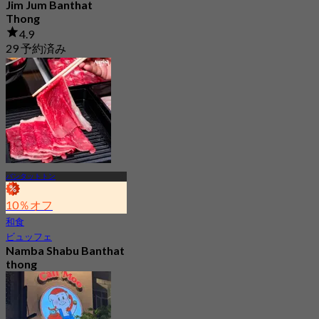
Jim Jum Banthat
Thong
4.9
29 予約済み
から
฿ 186.33
バンタットトン
10％オフ
和食
ビュッフェ
Namba Shabu Banthat
thong
4.8
743 予約済み
から
฿ 268