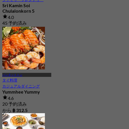
Sri Kamin Soi
Chulalonkorn 5
4.0
45 予約済み
から
฿ 250
バンタットトン
タイ料理
カジュアルダイニング
Yummhee Yummy
4.6
20 予約済み
から
฿ 312.5