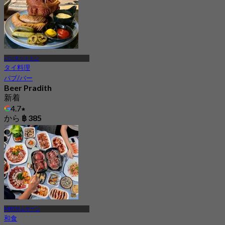
バンタットトン
タイ料理
パブ/バー
Beer Pradith
新着
4.7
から
฿ 385
MRTサムヤーン
和食