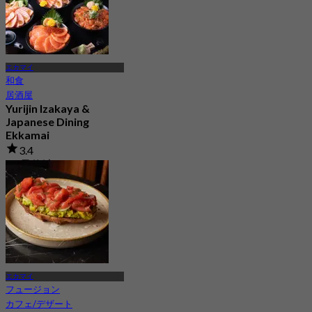
エカマイ
和食
居酒屋
Yurijin Izakaya &
Japanese Dining
Ekkamai
3.4
20 予約済み
から
฿ 530
エカマイ
フュージョン
カフェ/デザート