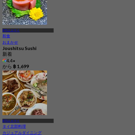
BTSエカマイ
和食
おまかせ
Joushitsu Sushi
新着
4.4
から
฿ 1,699
BTSエカマイ
タイ北部料理
カジュアルダイニング