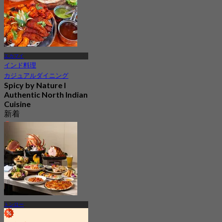
エカマイ
インド料理
カジュアルダイニング
Spicy by Nature l
Authentic North Indian
Cuisine
新着
4.3
から
฿ 417.5
トンロー