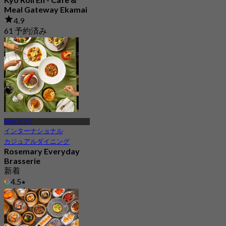
Meal Gateway Ekamai
4.9
61 予約済み
から
฿ 330
BTSエカマイ
インターナショナル
カジュアルダイニング
Rosemary Everyday
Brasserie
新着
4.5
から
฿ 622.5