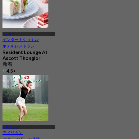
トンロー
インターナショナル
ホテルレストラン
Resident Lounge At
Ascott Thonglor
新着
4.5
から
฿ 475
プラカノン
アメリカン