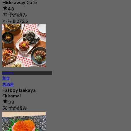
Hide.away Cafe
4.8
32 予約済み
から
฿ 272.5
エカマイ
和食
居酒屋
Fatboy Izakaya
Ekkamai
3.8
56 予約済み
から
฿ 999.5