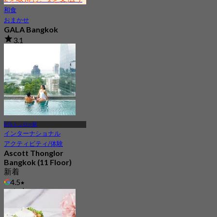
和食
おまかせ
GALA Bangkok
3.1
408 予約済み
から
฿ 1,595
BTS トンロー駅
インターナショナル
アクティビティ/体験
Ascott Thonglor
Bangkok (11 Floor)
新着
4.5
から
฿ 765