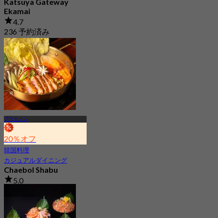
Katsuya Gateway
Ekamai
4.7
236 予約済み
から
฿ 237.5
プラカノン
20％オフ
韓国料理
カジュアルダイニング
Chaebol Shabu
5.0
93 予約済み
から
฿ 235