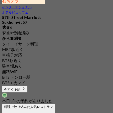
45％オフ
インターナショナル
ホテルビュッフェ
57th Street Marriott
Sukhumvit 57
タグ
4.6
16.8K 予約済み
フュージョン
から
฿ 998
タイ料理
タイ・イサーン料理
MRT駅近く
車椅子対応
BTS駅近く
駐車場あり
無料WiFi
BTS トンロー駅
BTSエカマイ
今すぐ予約
本日3件の予約がありました
料理で絞り込んだ人気レストラン