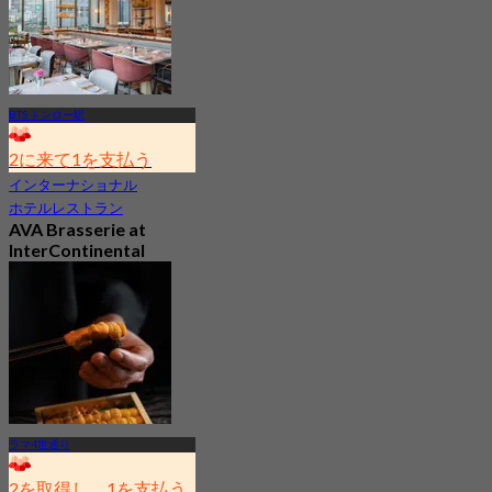
BTS トンロー駅
2に来て1を支払う
インターナショナル
ホテルレストラン
AVA Brasserie at
InterContinental
Bangkok Sukhumvit
4.7
4.1K 予約済み
から
฿ 525
ラマ4世通り
2を取得し、1を支払う