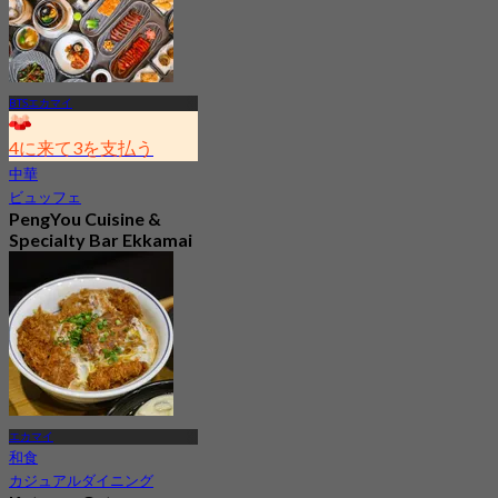
BTSエカマイ
4に来て3を支払う
中華
ビュッフェ
PengYou Cuisine &
Specialty Bar Ekkamai
4.7
2.5K 予約済み
から
฿ 294.25
エカマイ
和食
カジュアルダイニング