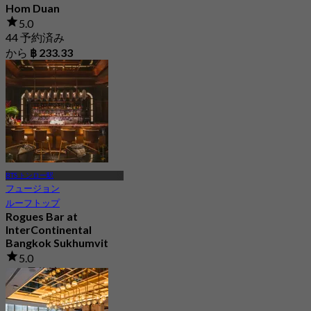
Hom Duan
5.0
44 予約済み
から
฿ 233.33
BTS トンロー駅
フュージョン
ルーフトップ
Rogues Bar at
InterContinental
Bangkok Sukhumvit
5.0
289 予約済み
から
฿ 395