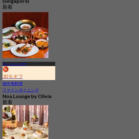
(Singapore)
新着
4.9
から
S$ 69.33
タンジョンパガー
30％オフ
地中海料理
ファインダイニング
Noa Lounge by Olivia
新着
4.5
から
S$ 62.25