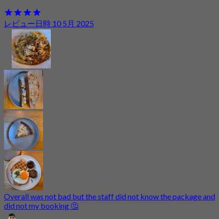
レビュー日時 10 5月 2025
Overall was not bad but the staff did not know the package and
did not my booking 🤔