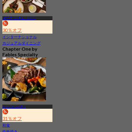
MRT アウトラム・パーク
30％オフ
インターナショナル
カジュアルダイニング
Chapter One by
Fables Specialty
Coffee
新着
4.6
から
S$ 28
タンジョンパガー
31％オフ
和食
鉄板焼き