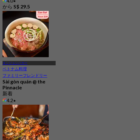
4.0
から
S$ 29.5
タンジョンパガー
ベトナム料理
ファミリーフレンドリー
Sài gòn quán @ the
Pinnacle
新着
4.2
から
S$ 19.75