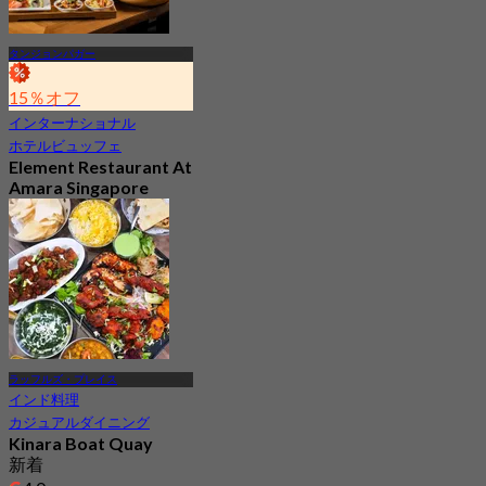
タンジョンパガー
15％オフ
インターナショナル
ホテルビュッフェ
Element Restaurant At
Amara Singapore
Hotel
新着
4.1
から
S$ 69.3
ラッフルズ・プレイス
インド料理
カジュアルダイニング
Kinara Boat Quay
新着