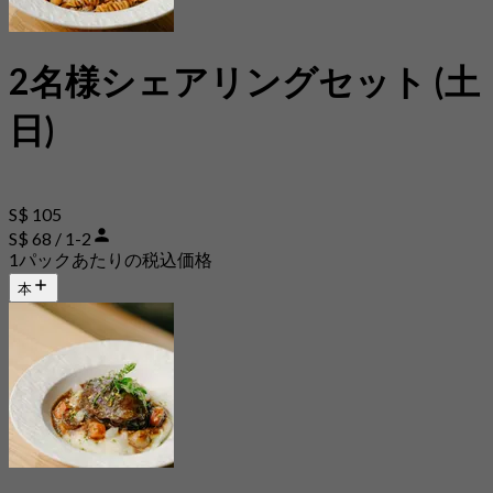
2名様シェアリングセット (土
日)
S$ 105
S$ 68 / 1-2
1パックあたりの税込価格
本