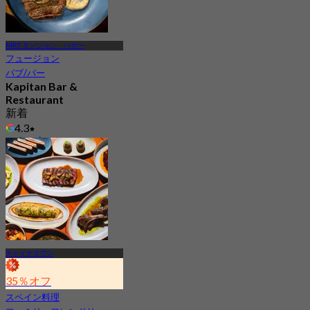
MRT タンジョン・パガー
フュージョン
パブ/バー
Kapitan Bar &
Restaurant
新着
4.3
から
S$ 35
チャイナタウン
35％オフ
スペイン料理