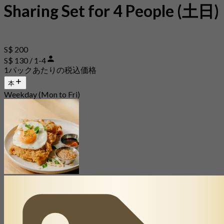
Sharing Set for 4 People (土日)
S$ 200
S$ 130 / 1-4
1パックあたりの税込価格
本
Weekday (Mon to Fri)