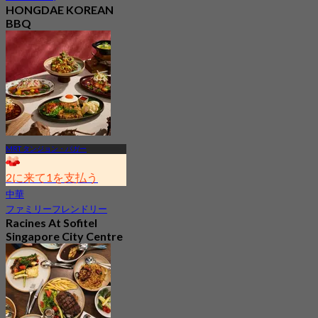
HONGDAE KOREAN
BBQ
新着
4.5
から
S$ 27.5
MRT タンジョン・パガー
2に来て1を支払う
中華
ファミリーフレンドリー
Racines At Sofitel
Singapore City Centre
新着
4.2
から
S$ 31.89