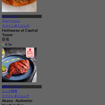
テロック・エア
フュージョン
ファインダイニング
Hathaway at Capital
Tower
新着
4.3
から
S$ 36.33
MRT マリーナベイ
インド料理
ファインダイニング
Akasa - Authentic
North Indian