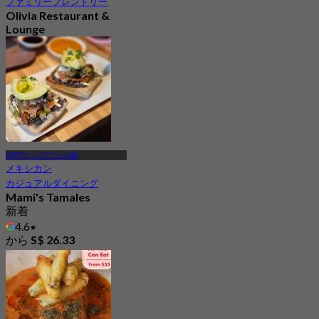
ファミリーフレンドリー
Olivia Restaurant &
Lounge
新着
4.2
から
S$ 87.5
MRTマックスウェル駅
メキシカン
カジュアルダイニング
Mami's Tamales
新着
4.6
から
S$ 26.33