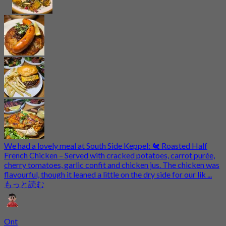
We had a lovely meal at South Side Keppel: 🐔 Roasted Half
French Chicken – Served with cracked potatoes, carrot purée,
cherry tomatoes, garlic confit and chicken jus. The chicken was
flavourful, though it leaned a little on the dry side for our lik ...
もっと読む
Ont