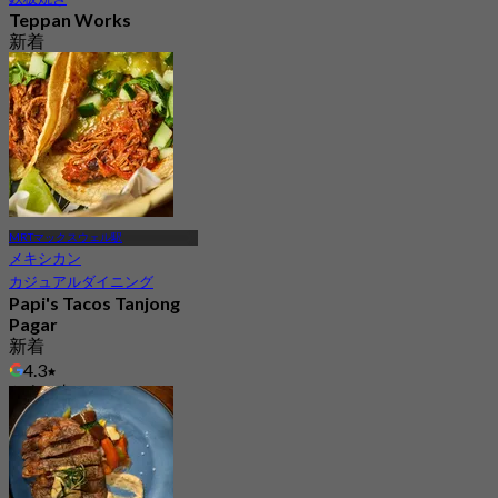
Teppan Works
新着
4.5
から
S$ 39.5
MRTマックスウェル駅
メキシカン
カジュアルダイニング
Papi's Tacos Tanjong
Pagar
新着
4.3
から
S$ 25