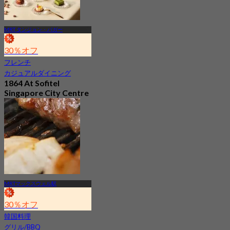
MRT タンジョン・パガー
30％オフ
フレンチ
カジュアルダイニング
1864 At Sofitel
Singapore City Centre
新着
4.3
から
S$ 57.07
MRTマックスウェル駅
30％オフ
韓国料理
グリル/BBQ