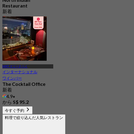
Restaurant
新着
4.7
から
S$ 58
MRT マリーナベイ
インターナショナル
ワインバー
The Cocktail Office
新着
4.9
から
S$ 95.2
今すぐ予約
料理で絞り込んだ人気レストラン