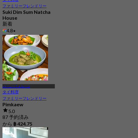
ファミリーフレンドリー
Suki Dim Sum Natcha
House
新着
4.8
から
฿ 297.5
パーシーチャルーン
タイ料理
ファミリーフレンドリー
Pimkaew
5.0
87 予約済み
から
฿ 424.75