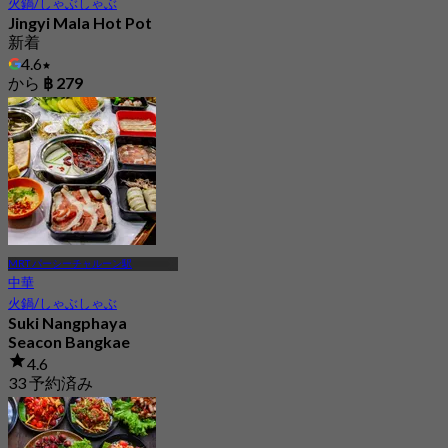
火鍋/しゃぶしゃぶ
Jingyi Mala Hot Pot
新着
4.6
から
฿ 279
MRT パーシーチャルーン駅
中華
火鍋/しゃぶしゃぶ
Suki Nangphaya
Seacon Bangkae
4.6
33 予約済み
から
฿ 339