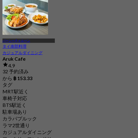
パーシーチャルーン
タイ南部料理
カジュアルダイニング
Aruk Cafe
4.9
32 予約済み
から
฿ 153.33
タグ
MRT駅近く
車椅子対応
BTS駅近く
駐車場あり
カラパプルック
ラマ2世通り
カジュアルダイニング