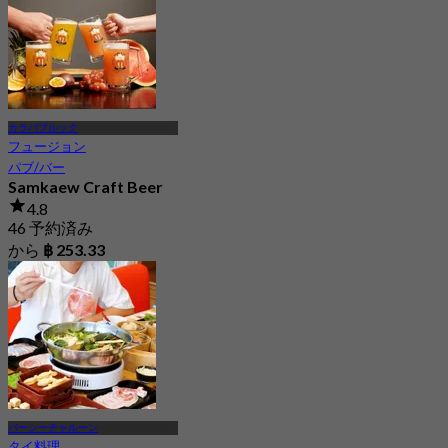
から
฿ 799
カラパプルック
フュージョン
パブ/バー
Samkaew Craft Beer
4.8
46 予約済み
から
฿ 253.33
パーシーチャルーン
タイ料理