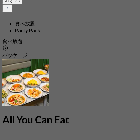
4.6
(125)
食べ放題
Party Pack
食べ放題
パッケージ
All You Can Eat