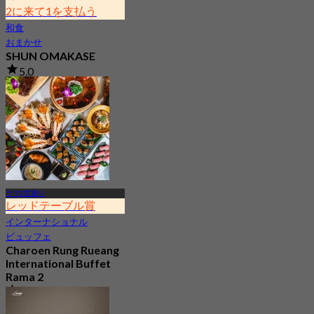
2に来て1を支払う
和食
おまかせ
SHUN OMAKASE
5.0
1.4K 予約済み
から
฿ 2,530
ラマ2世通り
レッドテーブル賞
インターナショナル
ビュッフェ
Charoen Rung Rueang
International Buffet
Rama 2
4.6
3.7K 予約済み