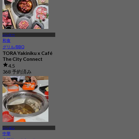
バンケー
和食
グリル/BBQ
TORA Yakiniku x Café
The City Connect
4.5
368 予約済み
から
฿ 941
バンボン
中華