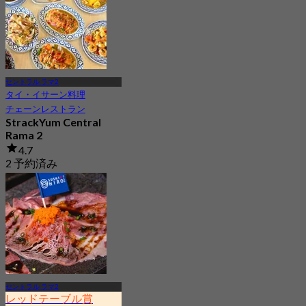
セントラル ラマ2
タイ・イサーン料理
チェーンレストラン
StrackYum Central
Rama 2
4.7
2 予約済み
から
฿ 416.66
セントラル ラマ2
レッドテーブル賞