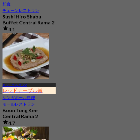
和食
チェーンレストラン
Sushi Hiro Shabu
Buffet Central Rama 2
4.1
116 予約済み
から
฿ 941
セントラル ラマ2
レッドテーブル賞
シンガポール料理
モールレストラン
Boon Tong Kee
Central Rama 2
4.7
275 予約済み
から
฿ 362.5