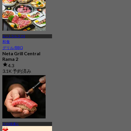
セントラル ラマ2
和食
グリル/BBQ
Neta Grill Central
Rama 2
4.3
3.1K 予約済み
から
฿ 526
ラマ2世通り