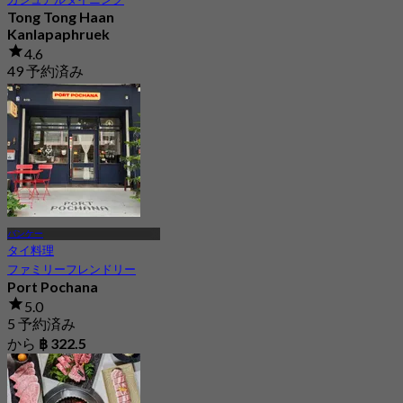
Tong Tong Haan
Kanlapaphruek
4.6
49 予約済み
から
฿ 295
バンケー
タイ料理
ファミリーフレンドリー
Port Pochana
5.0
5 予約済み
から
฿ 322.5