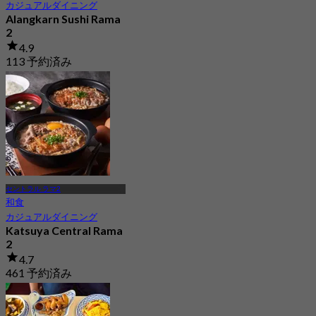
カジュアルダイニング
Alangkarn Sushi Rama
2
4.9
113 予約済み
から
฿ 250
セントラル ラマ2
和食
カジュアルダイニング
Katsuya Central Rama
2
4.7
461 予約済み
から
฿ 237.5