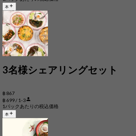
本
3名様シェアリングセット
฿ 867
฿ 699 / 1-3
1パックあたりの税込価格
本