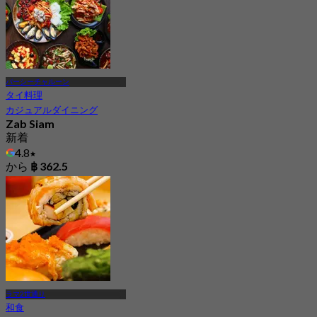
パーシーチャルーン
タイ料理
カジュアルダイニング
Zab Siam
新着
4.8
から
฿ 362.5
ラマ2世通り
和食