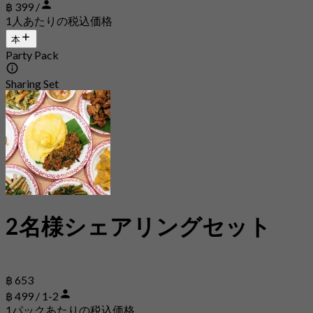
฿ 399 /
1人あたりの税込価格
本
Party Pack
Sharing Set
2名様シェアリングセット
฿ 653
฿ 499 / 1-2
1パックあたりの税込価格