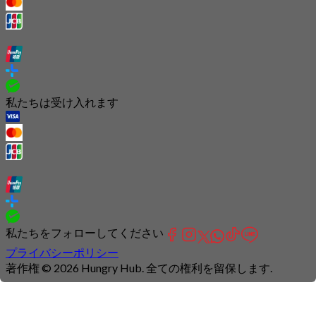
私たちは受け入れます
私たちをフォローしてください
プライバシーポリシー
著作権 © 2026 Hungry Hub. 全ての権利を留保します.
Connection
is
unstable