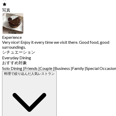
写真
Experience
Very nice! Enjoy it every time we visit there. Good food, good
surroundings.
シチュエーション
Everyday Dining
おすすめ対象
Solo Dining
|
Friends
|
Couple
|
Business
|
Family
|
Special Occasio
料理で絞り込んだ人気レストラン