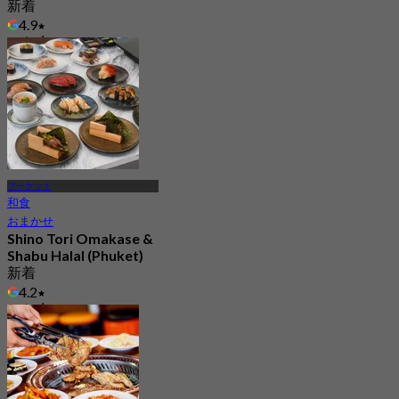
新着
4.9
から
฿ 230
プーケット
和食
おまかせ
Shino Tori Omakase &
Shabu Halal (Phuket)
新着
4.2
から
฿ 990