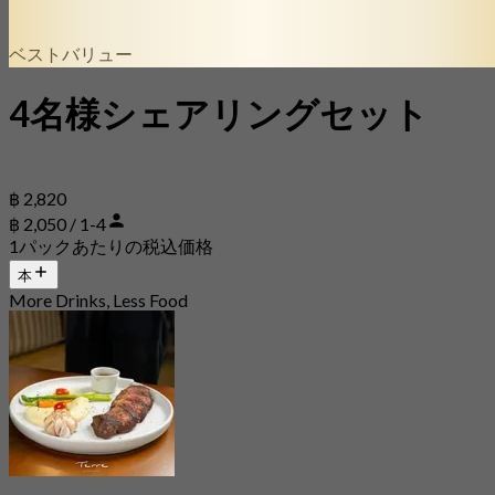
ベストバリュー
4名様シェアリングセット
฿ 2,820
฿ 2,050 / 1-4
1パックあたりの税込価格
本
More Drinks, Less Food