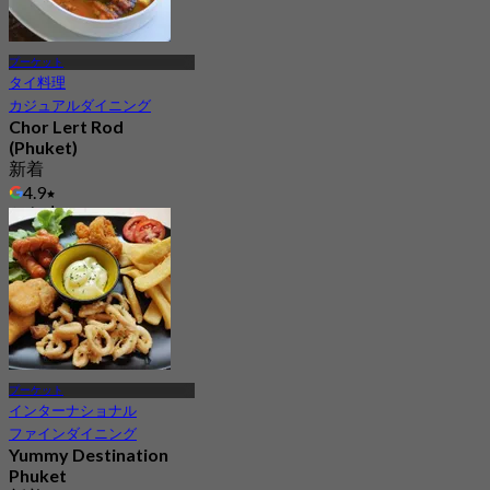
プーケット
タイ料理
カジュアルダイニング
Chor Lert Rod
(Phuket)
新着
4.9
から
฿ 287.5
プーケット
インターナショナル
ファインダイニング
Yummy Destination
Phuket