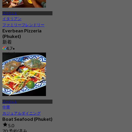
プーケット
イタリアン
ファミリーフレンドリー
Everbean Pizzeria
(Phuket)
新着
4.7
から
฿ 336.33
プーケット
中華
カジュアルダイニング
Boat Seafood (Phuket)
5.0
70 予約済み