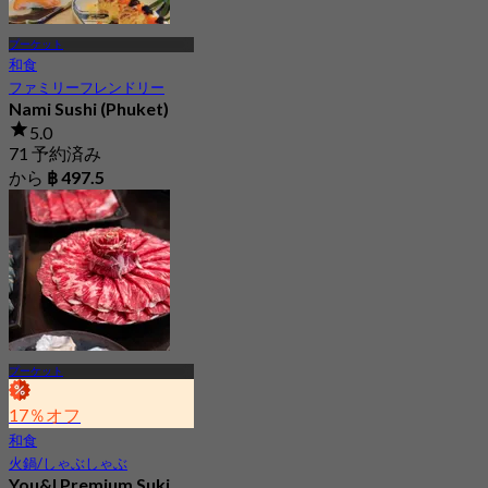
プーケット
和食
ファミリーフレンドリー
Nami Sushi (Phuket)
5.0
71 予約済み
から
฿ 497.5
プーケット
17％オフ
和食
火鍋/しゃぶしゃぶ
You&I Premium Suki