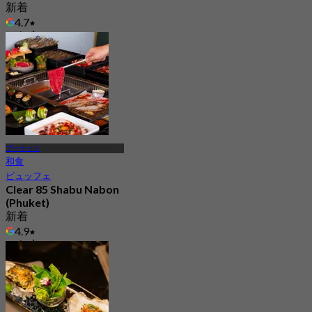
新着
4.7
から
฿ 698
プーケット
和食
ビュッフェ
Clear 85 Shabu Nabon
(Phuket)
新着
4.9
から
฿ 698