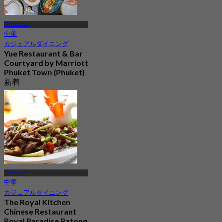
プーケット
中華
カジュアルダイニング
Yue Restaurant & Bar​
Courtyard by Marriott
Phuket Town (Phuket)
新着
4.4
から
฿ 595
プーケット
中華
カジュアルダイニング
The Royal Kitchen
Chinese Restaurant
Royal Paradise Patong