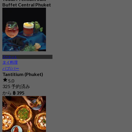
Buffet Central Phuket
(Phuket)
4.7
658 予約済み
から
฿ 698
プーケット
タイ料理
パブ/バー
Tantitium (Phuket)
5.0
325 予約済み
から
฿ 395