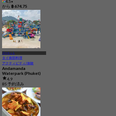
4.5
から
฿ 674.75
プーケット
タイ南部料理
アクティビティ/体験
Andamanda
Waterpark (Phuket)
4.9
85 予約済み
から
฿ 1,056