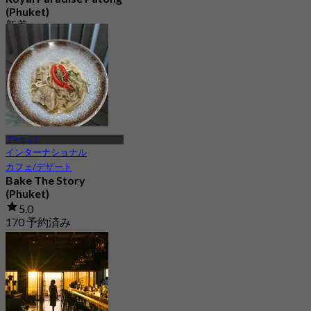
(Phuket)
新着
4.1
から
฿ 750
プーケット
インターナショナル
カフェ/デザート
Bake The Story
(Phuket)
5.0
170 予約済み
から
฿ 237.5