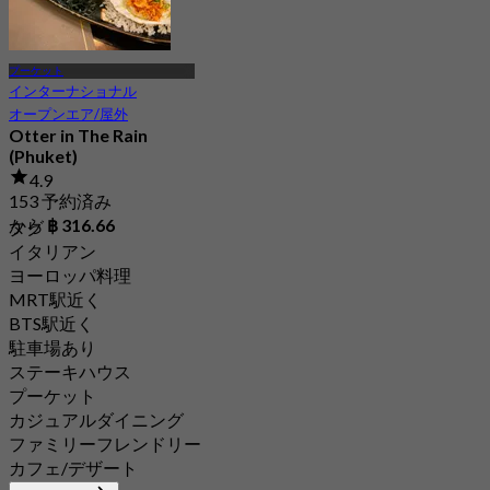
プーケット
インターナショナル
オープンエア/屋外
Otter in The Rain
(Phuket)
4.9
153 予約済み
から
฿ 316.66
タグ
イタリアン
ヨーロッパ料理
MRT駅近く
BTS駅近く
駐車場あり
ステーキハウス
プーケット
カジュアルダイニング
ファミリーフレンドリー
カフェ/デザート