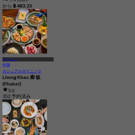
から
฿ 483.33
プーケット
中華
カジュアルダイニング
Lhong Khao 廊 饭
(Phuket)
5.0
352 予約済み
から
฿ 363.33