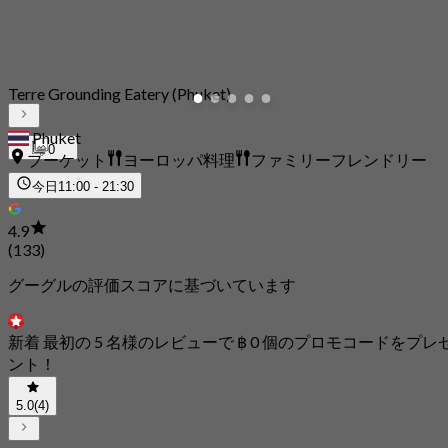
Terre Grounding Eatery (Phuket)
Phuket
0
プーケット
ヨーロッパ料理
ファミリーフレンドリー
今日
11:00 - 21:30
4.9
(133)
グーグルの評価スコアに基づいています
新着 最初の 5 名様のレビューで ฿ 0 個のプロモコードをプレ
ント！
5.0
(4)