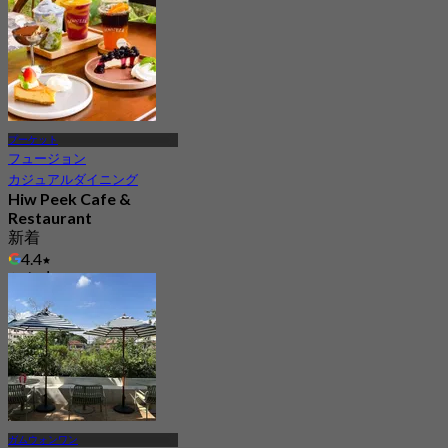
プーケット
フュージョン
カジュアルダイニング
Hiw Peek Cafe &
Restaurant
新着
4.4
から
฿ 296.66
ガムウォンワン