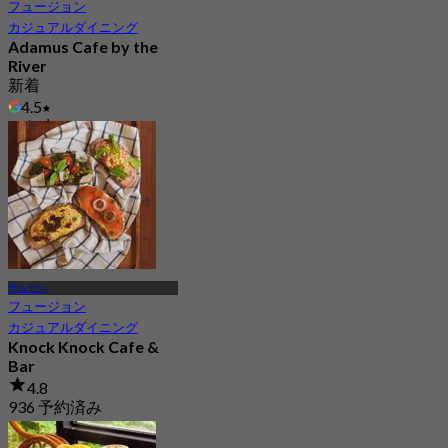
フュージョン
カジュアルダイニング
Adamus Cafe by the
River
新着
4.5
から
฿ 372.5
サムセン
フュージョン
カジュアルダイニング
Knock Knock Cafe &
Bar
4.8
936 予約済み
から
฿ 330