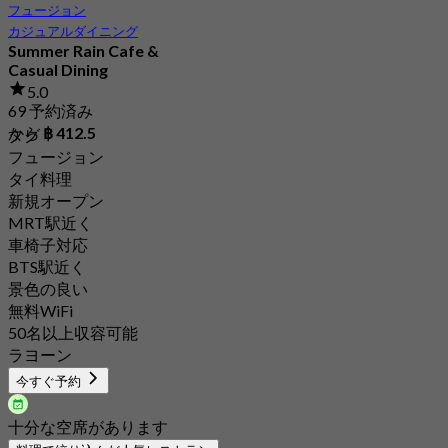
フュージョン
カジュアルダイニング
Summer Rain Cafe &
Casual Dining
5.0
69 予約済み
から
฿ 412.5
タグ
フュージョン
タイ料理
新規オープン
MRT駅近く
車椅子対応
BTS駅近く
景色の良い
無料WiFi
50名以上収容可能
ラヨーン
今すぐ予約
十分な空席があります