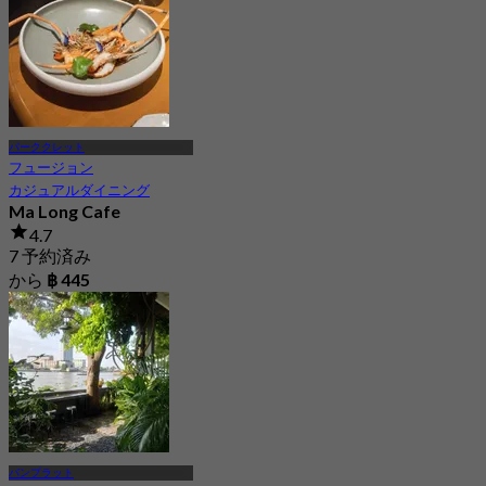
パーククレット
フュージョン
カジュアルダイニング
Ma Long Cafe
4.7
7 予約済み
から
฿ 445
バンプラット