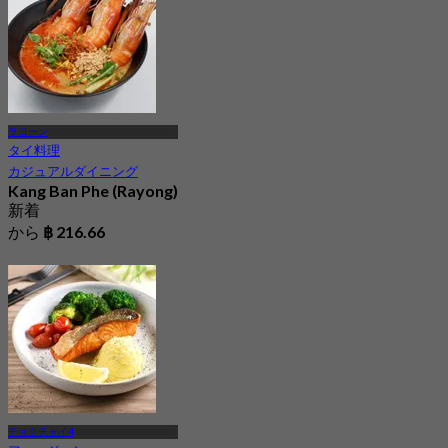
ラヨーン
タイ料理
カジュアルダイニング
Kang Ban Phe (Rayong)
新着
から
฿ 216.66
チョクチャイ4