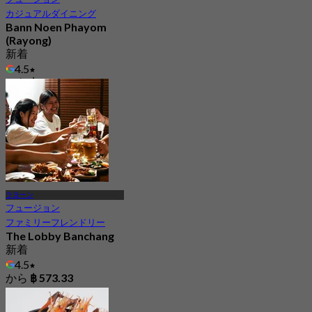
カジュアルダイニング
Bann Noen Phayom
(Rayong)
新着
4.5
から
฿ 363.33
ラヨーン
フュージョン
ファミリーフレンドリー
The Lobby Banchang
新着
4.5
から
฿ 573.33