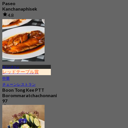
Paseo
Kanchanaphisek
4.8
345 予約済み
から
฿ 548
タリンチャン
レッドテーブル賞
中華
チェーンレストラン
Boon Tong Kee PTT
Borommaratchachonnani
97
4.7
519 予約済み
から
฿ 362.5