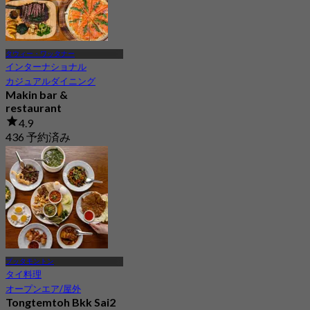
タウィー・ワッタナー
インターナショナル
カジュアルダイニング
Makin bar &
restaurant
4.9
436 予約済み
から
฿ 449.75
プッタモントン
タイ料理
オープンエア/屋外
Tongtemtoh Bkk Sai2