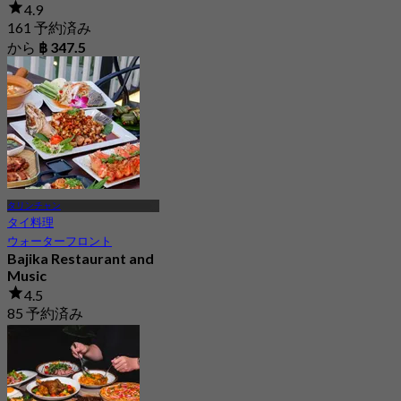
4.9
161 予約済み
から
฿ 347.5
タリンチャン
タイ料理
ウォーターフロント
Bajika Restaurant and
Music
4.5
85 予約済み
から
฿ 399.5