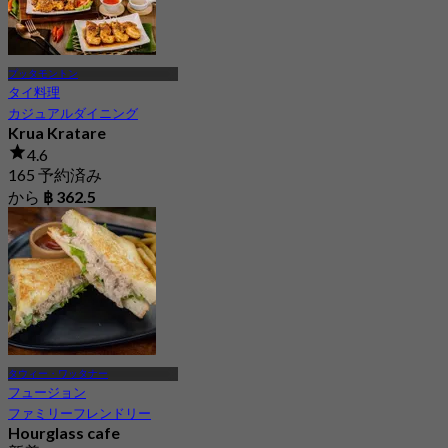
プッタモントン
タイ料理
カジュアルダイニング
Krua Kratare
4.6
165 予約済み
から
฿ 362.5
タウィー・ワッタナー
フュージョン
ファミリーフレンドリー
Hourglass cafe