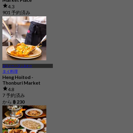
4.3
901 予約済み
から
฿ 526
タウィー・ワッタナー
タイ料理
Heng Hoitod -
Thonburi Market
4.8
7 予約済み
から
฿ 230