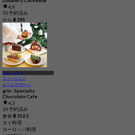
Double U Cafe'&Bar
4.9
70 予約済み
から
฿ 295
タリン・チャン
フュージョン
カフェ/デザート
grin : Specialty
Chocolate Cafe
4.3
10 予約済み
から
฿ 312.5
タグ
タイ料理
ヨーロッパ料理