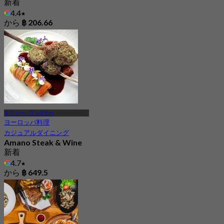
新着
4.4
から
฿ 206.66
タウィー・ワッタナー
ヨーロッパ料理
カジュアルダイニング
Amano Steak & Wine
新着
4.7
から
฿ 649.5