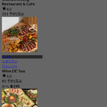
Restaurant ​​& Cafe
4.5
151 予約済み
から
฿ 417.5
バンヤイ
イタリアン
ワインバー
Wine DE' Suu
5.0
85 予約済み
から
฿ 595