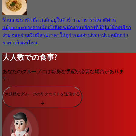
ร้านสวยน่ารัก มีสวนผักอยู่ในตัวร้าน อาหารรสชาติผ่าน
แม้portionบางจานน้อยไปนิด พนักงานบริการดี มีปุ่มให้กดเรียก
ง่าย ตอนจ่ายเงินมีสรุปราคาให้ดูว่าจองผ่านhhมาประหยัดกว่า
ราคาจริงแค่ไหน
大人数での食事?
あなたのグループには
特別な手配
が必要な場合がありま
す。
大規模なグループのリクエストを送信する