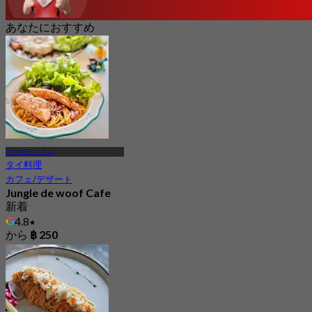
あなたにおすすめ
プッタモントン
タイ料理
カフェ/デザート
Jungle de woof Cafe
新着
4.8
から
฿ 250