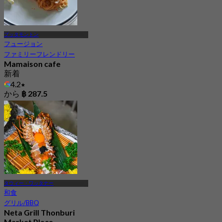
プッタモントン
フュージョン
ファミリーフレンドリー
Mamaison cafe
新着
4.2
から
฿ 287.5
タウィー・ワッタナー
和食
グリル/BBQ
Neta Grill Thonburi
Market Place