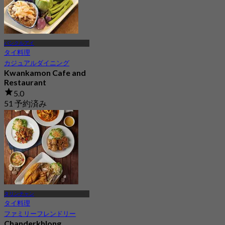
バンクルアイ
タイ料理
カジュアルダイニング
Kwankamon Cafe and
Restaurant
5.0
51 予約済み
から
฿ 237.5
タリンチャン
タイ料理
ファミリーフレンドリー
Chanderkhlong