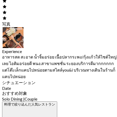
写真
Experience
อาหารสด สะอาด น้ำจิ้มอร่อย เนื้อปลากระพง/กุ้งแก้วให้ไซต์ใหญ่
เลย ไอติมอร่อยดี พนง.สาขาแพชชั่น ระยองบริการดีมากกกกกก
แต่โต๊ะเล็กแคบไปหน่อยตามสไตล์you&i บริเวณทางเดินในร้านก็
แคบไปหน่อย
シチュエーション
Date
おすすめ対象
Solo Dining
|
Couple
料理で絞り込んだ人気レストラン