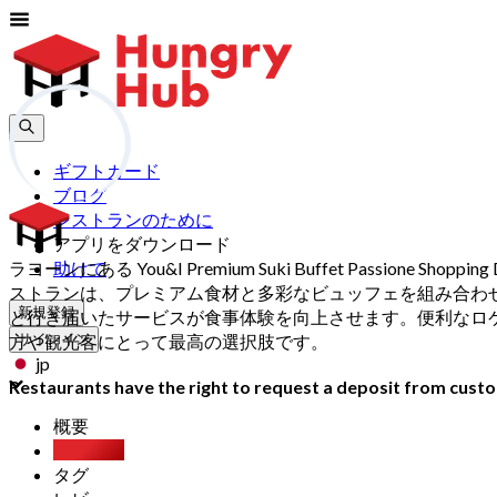
ギフトカード
ブログ
レストランのために
アプリをダウンロード
ラヨーンにある You&I Premium Suki Buffet Passione 
助けて
ストランは、プレミアム食材と多彩なビュッフェを組み合わ
新規登録
と行き届いたサービスが食事体験を向上させます。便利なロケーション
方や観光客にとって最高の選択肢です。
サインイン
jp
Restaurants have the right to request a deposit from custom
概要
食べ放題
タグ