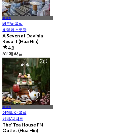
후아힌
베트남 음식
호텔 레스토랑
A Seven at Davinia
Resort (Hua Hin)
4.8
62 예약됨
에서
฿ 150
후아힌
이탈리아 음식
카페/디저트
The' Tea House FN
Outlet (Hua Hin)