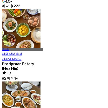
4.0
에서
฿ 222
후아힌
태국 남부 음식
캐주얼 다이닝
Prodpraan Eatery
(Hua Hin)
4.8
82 예약됨
에서
฿ 422