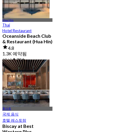
Hua Hin
Thai
Hotel Restaurant
Oceanside Beach Club
& Restaurant (Hua Hin)
4.8
1.3K 예약됨
에서
฿ 750
후아힌
국제 음식
호텔 레스토랑
Biscay at Best
Western Plus