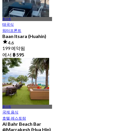
후아힌
태국식
워터프론트
Baan Itsara (Huahin)
4.6
199 예약됨
에서
฿ 595
후아힌
국제 음식
호텔 레스토랑
Al Bahr Beach Bar
@Marrakesh (Hua Hin)