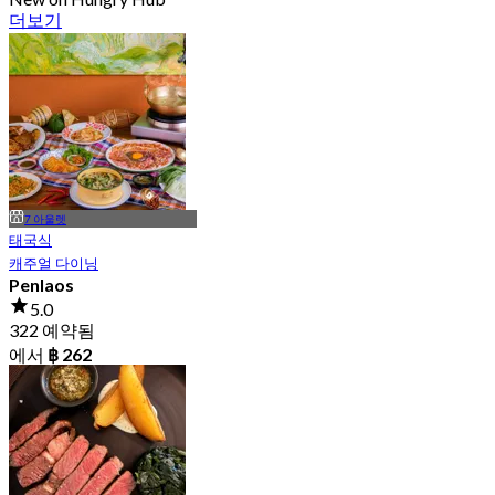
더보기
7 아울렛
태국식
캐주얼 다이닝
Penlaos
5.0
322 예약됨
에서
฿ 262