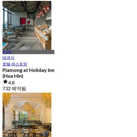
409 예약됨
에서
฿ 466.33
후아힌
태국식
호텔 레스토랑
Plamong at Holiday Inn
(Hua Hin)
4.8
732 예약됨
에서
฿ 630