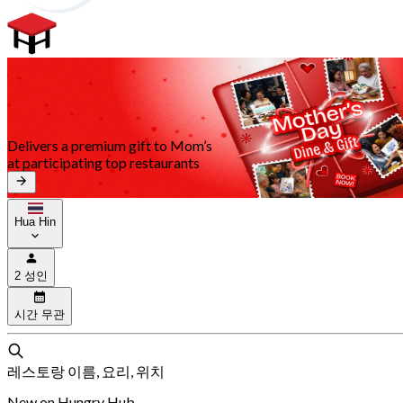
Delivers a premium gift to Mom’s
at participating top restaurants
Hua Hin
2 성인
시간 무관
레스토랑 이름, 요리, 위치
New on Hungry Hub