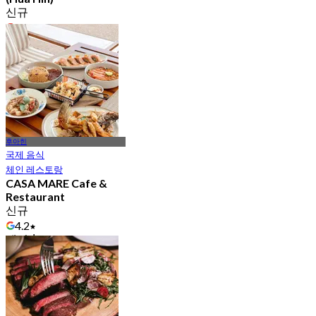
신규
4.3
에서
฿ 396
후아힌
국제 음식
체인 레스토랑
CASA MARE Cafe &
Restaurant
신규
4.2
에서
฿ 622