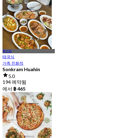
776 예약됨
에서
฿ 796.66
후아힌
태국식
가족 친화적
Sonkram Huahin
5.0
194 예약됨
에서
฿ 465