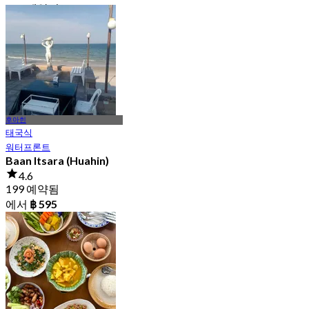
118 예약됨
에서
฿ 2,250
후아힌
태국식
워터프론트
Baan Itsara (Huahin)
4.6
199 예약됨
에서
฿ 595