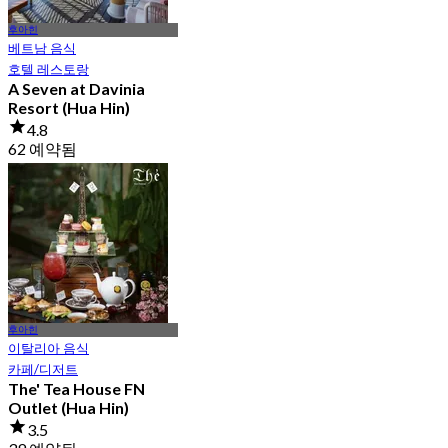
후아힌
베트남 음식
호텔 레스토랑
A Seven at Davinia
Resort (Hua Hin)
4.8
62 예약됨
에서
฿ 150
후아힌
이탈리아 음식
카페/디저트
The' Tea House FN
Outlet (Hua Hin)
3.5