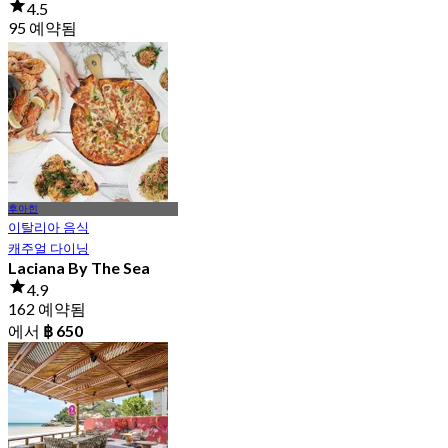
4.5
95 예약됨
에서
฿ 416
후아힌
이탈리아 음식
캐주얼 다이닝
Laciana By The Sea
4.9
162 예약됨
에서
฿ 650