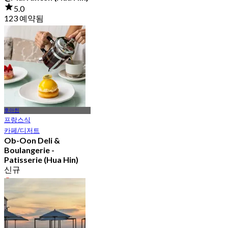
5.0
123 예약됨
에서
฿ 472
후아힌
프랑스식
카페/디저트
Ob-Oon Deli &
Boulangerie -
Patisserie (Hua Hin)
신규
4.5
에서
฿ 1,399