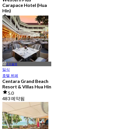
Carapace Hotel (Hua
Hin)
4.7
79 예약됨
에서
฿ 425
2 아울렛
일식
호텔 뷔페
Centara Grand Beach
Resort & Villas Hua Hin
5.0
483 예약됨
에서
฿ 615