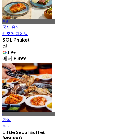
푸켓
국제 음식
캐주얼 다이닝
SOL Phuket
신규
4.9
에서
฿ 499
-
한식
뷔페
Little Seoul Buffet
(Phuket)