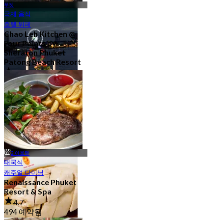
푸켓
국제 음식
호텔 뷔페
카페/디저트
Chao Leh Kitchen @
30 아울렛
Four Points by
Sheraton Phuket
Patong Beach Resort
5.0
78 예약됨
에서
฿ 470
워터프론트
16 아울렛
2 아울렛
태국식
캐주얼 다이닝
Renaissance Phuket
Resort & Spa
4.7
494 예약됨