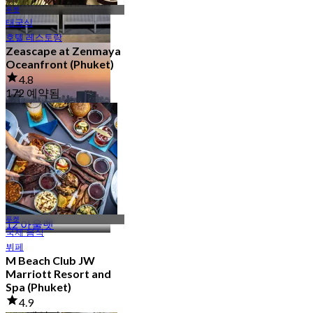
푸켓
태국식
호텔 레스토랑
액티비티/체험
Zeascape at Zenmaya
Oceanfront (Phuket)
13 아울렛
4.8
172 예약됨
에서
฿ 425
루프탑
푸켓
12 아울렛
국제 음식
뷔페
M Beach Club JW
Marriott Resort and
Spa (Phuket)
4.9