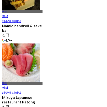
푸켓
일식
캐주얼 다이닝
Namio handroll & sake
bar
신규
4.9
에서
฿ 770
푸켓
일식
캐주얼 다이닝
Mizuya Japanese
restaurant Patong
신규