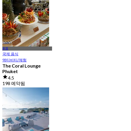
148 예약됨
에서
฿ 795
푸켓
국제 음식
액티비티/체험
The Coral Lounge
Phuket
4.5
198 예약됨
에서
฿ 650