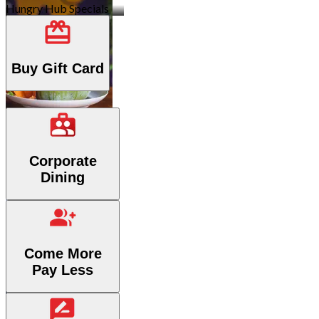
98 아울렛
Hungry Hub Specials
Buy Gift Card
태국식
Corporate
62 아울렛
Dining
Come More
Pay Less
퓨전 음식