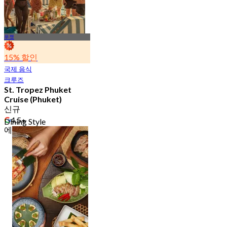
푸켓
15% 할인
국제 음식
크루즈
St. Tropez Phuket
Cruise (Phuket)
신규
4.5
Dining Style
에서
฿ 69,000