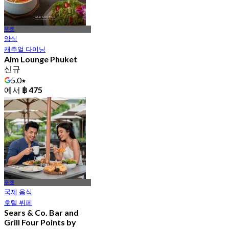
푸켓
양식
캐주얼 다이닝
Aim Lounge Phuket
신규
5.0
에서
฿ 475
푸켓
국제 음식
호텔 뷔페
Sears & Co. Bar and
Grill Four Points by