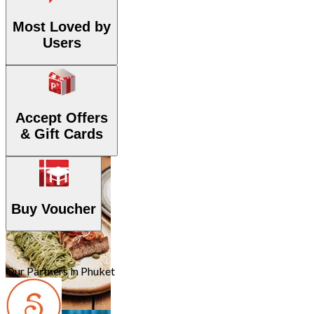
36 아울렛
Most Loved by
Users
Accept Offers
& Gift Cards
양식
31 아울렛
Buy Voucher
Our Partners in Phuket