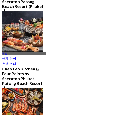
Sheraton Patong
Beach Resort (Phuket)
4.9
1.2K 예약됨
에서
฿ 795
푸켓
국제 음식
호텔 뷔페
Chao Leh Kitchen @
Four Points by
Sheraton Phuket
Patong Beach Resort
5.0
80 예약됨
에서
฿ 470