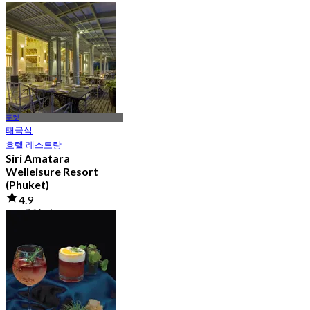
에서
฿ 412.5
푸켓
태국식
호텔 레스토랑
Siri Amatara
Welleisure Resort
(Phuket)
4.9
54 예약됨
에서
฿ 612.5