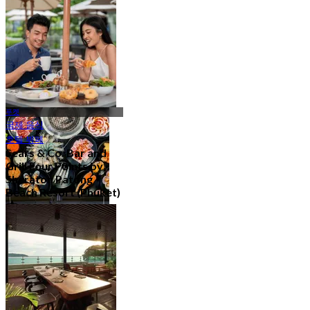
에서
฿ 795
체인 레스토랑
14 아울렛
푸켓
국제 음식
호텔 뷔페
Sears & Co. Bar and
Grill Four Points by
Sheraton Patong
Beach Resort (Phuket)
뷔페
4.9
13 아울렛
1.2K 예약됨
에서
฿ 795