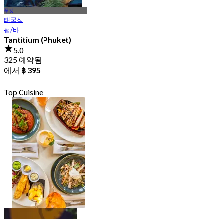
푸켓
태국식
펍/바
Tantitium (Phuket)
5.0
325 예약됨
에서
฿ 395
Top Cuisine
국제 음식