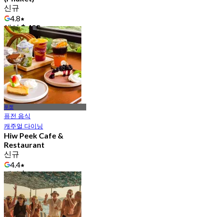
신규
4.8
에서
฿ 428
푸켓
퓨전 음식
캐주얼 다이닝
Hiw Peek Cafe &
Restaurant
신규
4.4
에서
฿ 296