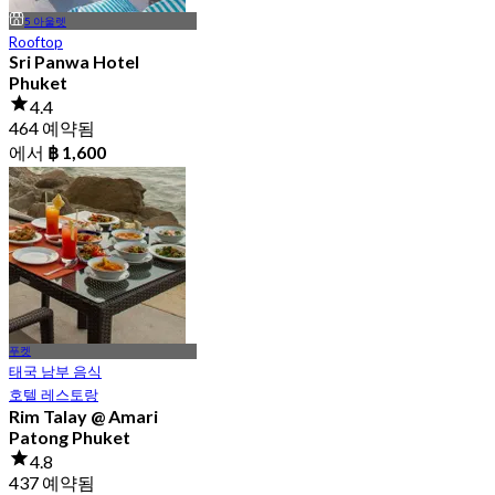
5 아울렛
Rooftop
Sri Panwa Hotel
Phuket
4.4
464 예약됨
에서
฿ 1,600
푸켓
태국 남부 음식
호텔 레스토랑
Rim Talay @ Amari
Patong Phuket
4.8
437 예약됨