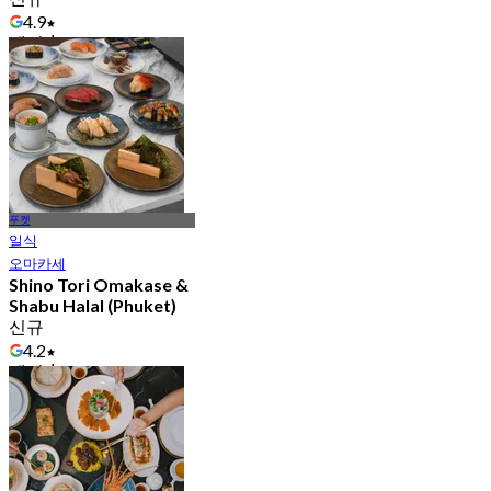
4.9
에서
฿ 390
푸켓
일식
오마카세
Shino Tori Omakase &
Shabu Halal (Phuket)
신규
4.2
에서
฿ 990