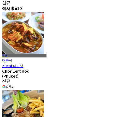
신규
에서
฿ 610
푸켓
태국식
캐주얼 다이닝
Chor Lert Rod
(Phuket)
신규
4.9
에서
฿ 287