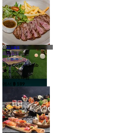
4.7
658 예약됨
호텔 레스토랑
에서
฿ 698
67 아울렛
22 아울렛
퓨전 음식
캐주얼 다이닝
The Coffee Club
4.7
30.6K 예약됨
야외
에서
฿ 189
36 아울렛