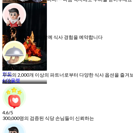
태국 남부 음식
10 아울렛
1000만 이상
수백만 명이 저희와 함께 식사 경험을 예약합니다
2,000 파트너스
인도
우리의 2,000개 이상의 파트너로부터 다양한 식사 옵션을 즐겨
6 아울렛
세요.
4.6/5
300,000명의 검증된 식당 손님들이 신뢰하는