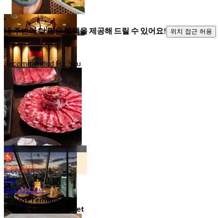
캐주얼 다이닝
121 아울렛
내 주변의 더 많은 혜택을 제공해 드릴 수 있어요!
위치 접근 허용
Recommended For You
가족 친화적
78 아울렛
푸켓
17% 할인
일식
훠궈/샤브샤브
You&I Premium Suki
Buffet Central Phuket
(Phuket)