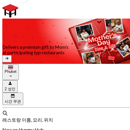
Delivers a premium gift to Mom’s
at participating top restaurants
Phuket
2 성인
시간 무관
레스토랑 이름, 요리, 위치
New on Hungry Hub