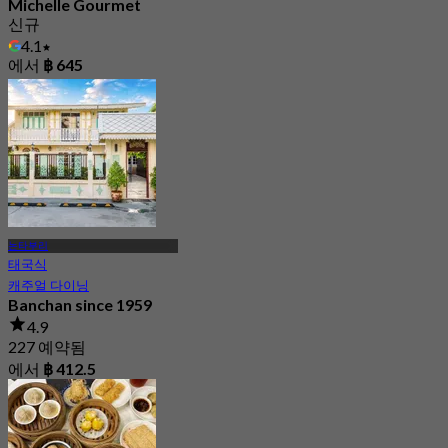
Michelle Gourmet
신규
4.1
에서
฿ 645
논타부리
태국식
캐주얼 다이닝
Banchan since 1959
4.9
227 예약됨
에서
฿ 412.5