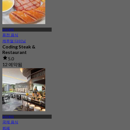
논타부리
퓨전 음식
캐주얼 다이닝
Coding Steak &
Restaurant
5.0
12 예약됨
에서
฿ 225
논타부리
국제 음식
뷔페