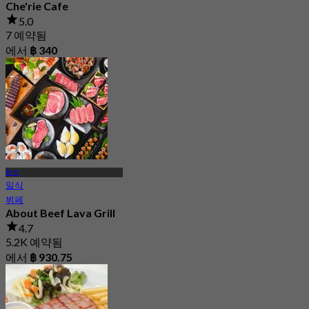
Che'rie Cafe
5.0
7 예약됨
에서
฿ 340
방수
일식
뷔페
About Beef Lava Grill
4.7
5.2K 예약됨
에서
฿ 930.75