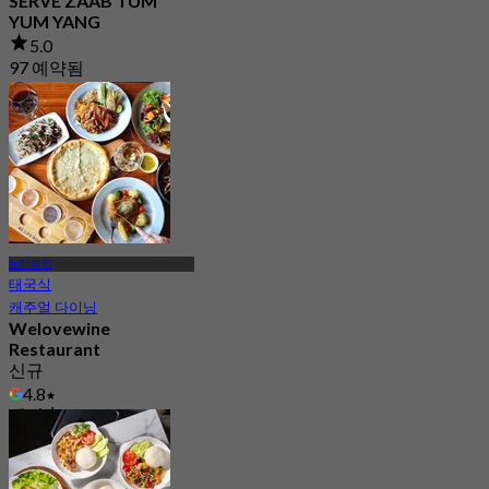
SERVE ZAAB TUM
YUM YANG
5.0
97 예약됨
에서
฿ 212.5
논타부리
태국식
캐주얼 다이닝
Welovewine
Restaurant
신규
4.8
에서
฿ 475