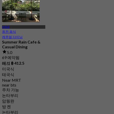
암웡완
퓨전 음식
캐주얼 다이닝
Summer Rain Cafe &
Casual Dining
5.0
69 예약됨
에서
฿ 412.5
태그
미국식
태국식
Near MRT
near bts
주차 가능
논타부리
암웡완
방 켄
논타부리