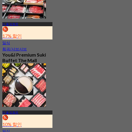
더 몰 암웡완
17% 할인
일식
훠궈/샤브샤브
You&I Premium Suki
Buffet The Mall
Ngamwongwan
4.7
2.3K 예약됨
에서
฿ 498
더 몰 암웡완
10% 할인
일식