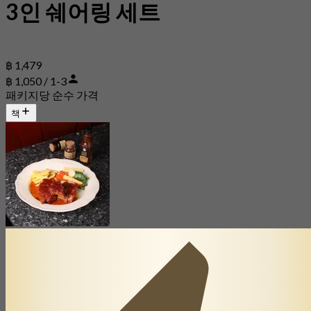
3인 쉐어링 세트
฿ 1,479
฿ 1,050 / 1-3
패키지당 순수 가격
책