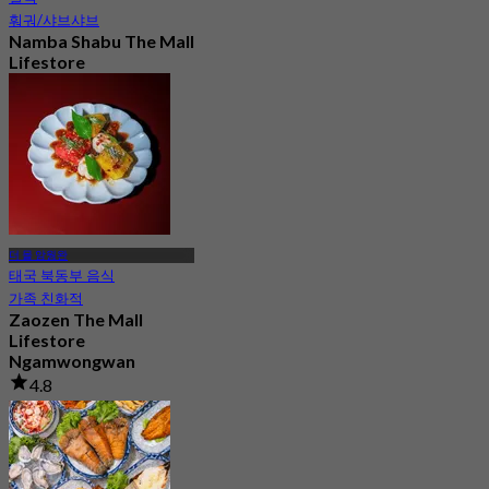
훠궈/샤브샤브
Namba Shabu The Mall
Lifestore
Ngamwongwan
4.8
43 예약됨
에서
฿ 268
더 몰 암웡완
태국 북동부 음식
가족 친화적
Zaozen The Mall
Lifestore
Ngamwongwan
4.8
4 예약됨
에서
฿ 583.33