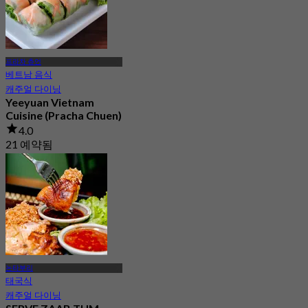
프라차 츄언
베트남 음식
캐주얼 다이닝
Yeeyuan Vietnam
Cuisine (Pracha Chuen)
4.0
21 예약됨
에서
฿ 212.5
논타부리
태국식
캐주얼 다이닝