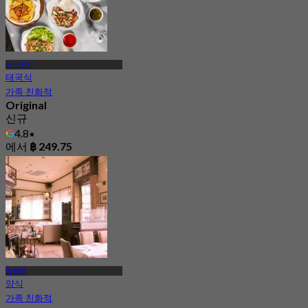
논타부리
태국식
가족 친화적
Original
신규
4.8
에서
฿ 249.75
암웡완
양식
가족 친화적