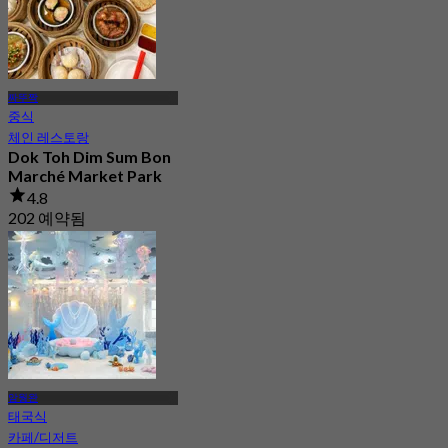
짜뚜짝
중식
체인 레스토랑
Dok Toh Dim Sum Bon
Marché Market Park
4.8
202 예약됨
에서
฿ 255
암웡완
태국식
카페/디저트