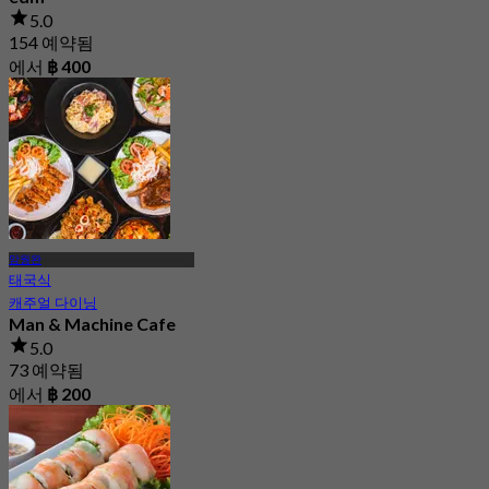
5.0
154 예약됨
에서
฿ 400
암웡완
태국식
캐주얼 다이닝
Man & Machine Cafe
5.0
73 예약됨
에서
฿ 200