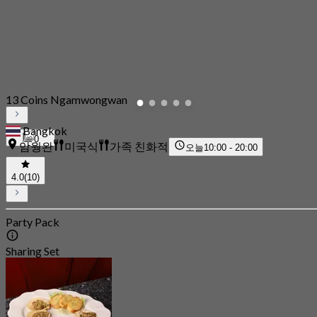
13 Coins Ngamwongwan
Bangkok
0
암웡완
미국식
가족 친화적
오늘
10:00 - 20:00
4.0
(10)
Party Pack
Sharing Set