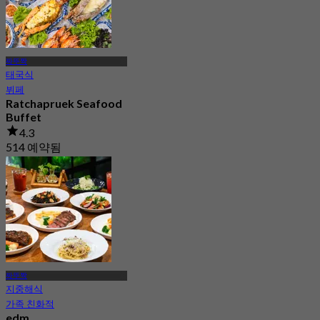
짜뚜짝
태국식
뷔페
Ratchapruek Seafood
Buffet
4.3
514 예약됨
에서
฿ 345
짜뚜짝
지중해식
가족 친화적
edm