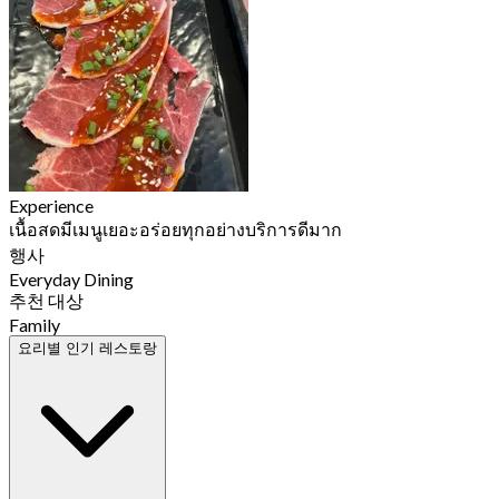
Experience
เนื้อ​สด​มีเมนู​เยอะ​อร่อย​ทุกอย่าง​บริการ​ดี​มาก​
행사
Everyday Dining
추천 대상
Family
요리별 인기 레스토랑