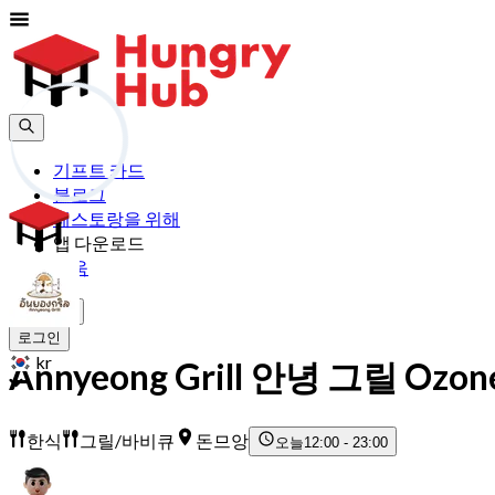
기프트 카드
블로그
레스토랑을 위해
앱 다운로드
도움
가입하기
로그인
kr
Annyeong Grill 안녕 그릴 Ozone
한식
그릴/바비큐
돈므앙
오늘
12:00 - 23:00