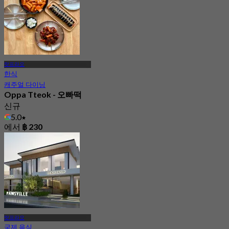
랏프라오
한식
캐주얼 다이닝
Oppa Tteok - 오빠떡
신규
5.0
에서
฿ 230
랏프라오
국제 음식