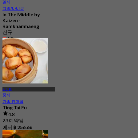
일식
그릴/바비큐
In The Middle by
Kaizen -
Ramkhamhaeng
신규
4.9
에서
฿ 959
람캄행
중식
가족 친화적
Ting Tai Fu
4.8
23 예약됨
에서
฿ 256.66