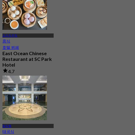
프라차우팃
중식
호텔 뷔페
East Ocean Chinese
Restaurant at SC Park
Hotel
4.7
328 예약됨
에서
฿ 1,350
람캄행
태국식