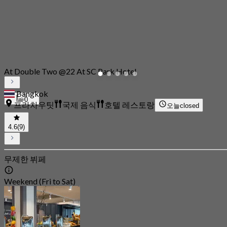
At Double Two @22 At SC Park Hotel
Bangkok
0
프라차우팃
국제 음식
호텔 레스토랑
오늘
closed
4.6
(9)
무제한 뷔페
Weekend (Fri to Sat)