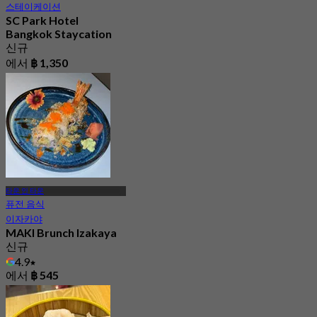
스테이케이션
SC Park Hotel
Bangkok Staycation
신규
에서
฿ 1,350
타운 인 타운
퓨전 음식
이자카야
MAKI Brunch Izakaya
신규
4.9
에서
฿ 545