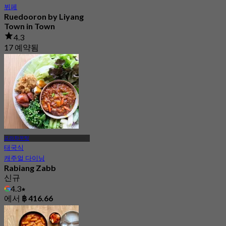
뷔페
Ruedooron by Liyang
Town in Town
4.3
17 예약됨
에서
฿ 254
프라차우팃
태국식
캐주얼 다이닝
Rabiang Zabb
신규
4.3
에서
฿ 416.66