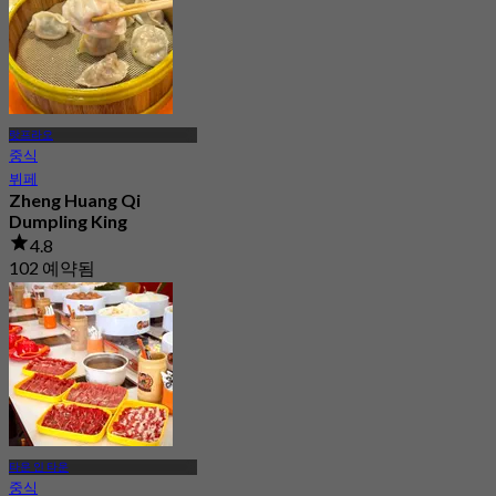
랏프라오
중식
뷔페
Zheng Huang Qi
Dumpling King
4.8
102 예약됨
에서
฿ 129
타운 인 타운
중식