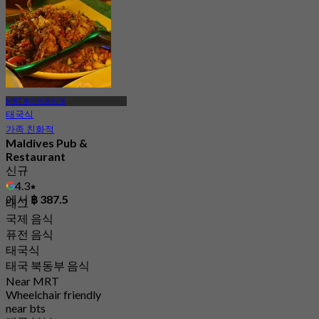
MRT 후아이콰이역
태국식
가족 친화적
Maldives Pub &
Restaurant
신규
4.3
에서
฿ 387.5
태그
국제 음식
퓨전 음식
태국식
태국 북동부 음식
Near MRT
Wheelchair friendly
near bts