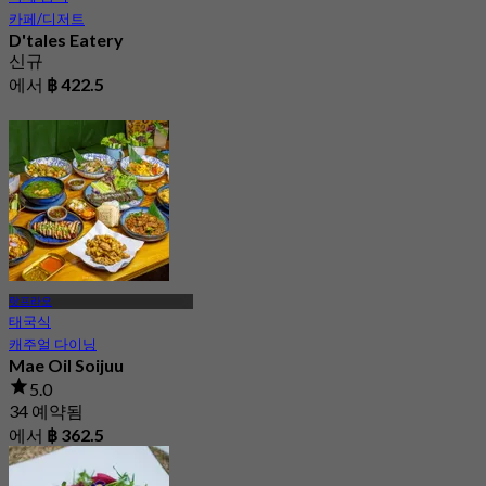
카페/디저트
D'tales Eatery
신규
에서
฿ 422.5
랏프라오
태국식
캐주얼 다이닝
Mae Oil Soijuu
5.0
34 예약됨
에서
฿ 362.5