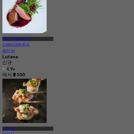
MRT 태국문화센터역
스테이크하우스
와인 바
Lutana
신규
4.9
에서
฿ 500
후아이 꽝