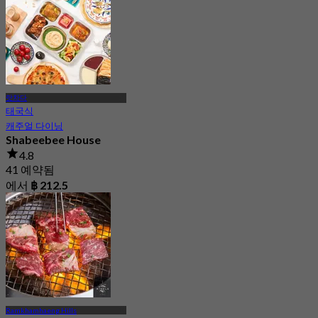
랏차다
태국식
캐주얼 다이닝
Shabeebee House
4.8
41 예약됨
에서
฿ 212.5
Ramkhamhaeng Hills