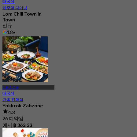
태국식
캐주얼 다이닝
Lom Chill Town in
Town
신규
4.8
에서
฿ 416.66
타운 인 타운
태국식
가족 친화적
Yokkrok Zabzone
4.3
26 예약됨
에서
฿ 363.33