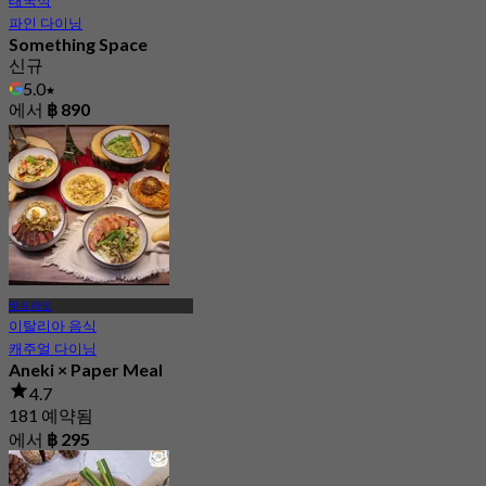
태국식
파인 다이닝
Something Space
신규
5.0
에서
฿ 890
랏프라오
이탈리아 음식
캐주얼 다이닝
Aneki × Paper Meal
4.7
181 예약됨
에서
฿ 295