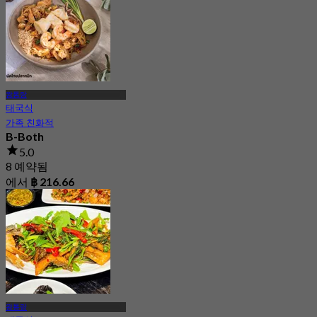
왕통랑
태국식
가족 친화적
B-Both
5.0
8 예약됨
에서
฿ 216.66
왕통랑